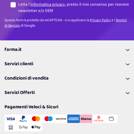
Letta l’
informativa privacy
, presto il mio consenso per ricevere
newsletter e/o DEM
Questo form è protetto da reCAPTCHA - vi si applicano la
Privacy Policy
e i
Termini
di Servizio
di Google.
farma.it
La nostra Azienda
Servizi clienti
Coupon
Contattaci
Programma Fedeltà Farma Lovers
Condizioni di vendita
Richiamami
Lavora con noi
Pagamenti & Condizioni
FAQ
I nostri consigli
Servizi Offerti
Spedizioni
Resi
Politiche per la parità di genere
Privacy Policy
Tantissimi Sconti
Pagamenti Veloci & Sicuri
Cookie Policy
Transazione Sicura
Comunicazioni
Gestisci Cookie
Reso Facile e Veloce
Garanzia