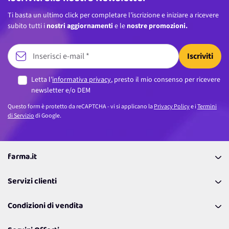
Ti basta un ultimo click per completare l’iscrizione e iniziare a ricevere
subito tutti i
nostri aggiornamenti
e le
nostre promozioni.
Iscriviti
Letta l’
informativa privacy
, presto il mio consenso per ricevere
newsletter e/o DEM
Questo form è protetto da reCAPTCHA - vi si applicano la
Privacy Policy
e i
Termini
di Servizio
di Google.
farma.it
La nostra Azienda
Servizi clienti
Coupon
Contattaci
Programma Fedeltà Farma Lovers
Condizioni di vendita
Richiamami
Lavora con noi
Pagamenti & Condizioni
FAQ
I nostri consigli