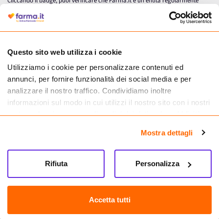
Cliccando il badge, puoi verificare che Farma.it è un'entità regolarmente
autorizzata dal Ministero della Salute a effettuare la vendita online di
medicinali.
Questo sito web utilizza i cookie
Utilizziamo i cookie per personalizzare contenuti ed
annunci, per fornire funzionalità dei social media e per
analizzare il nostro traffico. Condividiamo inoltre
informazioni sul modo in cui utilizzi il nostro sito con i nostri
partner che si occupano di analisi dei dati web, pubblicità e
social media, i quali potrebbero combinarle con altre
Mostra dettagli
informazioni che hai fornito loro o che hanno raccolto dal
tuo utilizzo dei loro servizi.
Seguici su
Rifiuta
Personalizza
Farma.it S.a.s. P. IVA 07417261216 REA: NA-884088
CREDITS
Accetta tutti
Sede legale Via delle Repubbliche Marinare 128, 80147 Napoli
Vendita online di medicinali senza obbligo di prescrizione effettuata tramite
esercizio autorizzato dal Ministero della Salute – Codice identificativo n. 016715