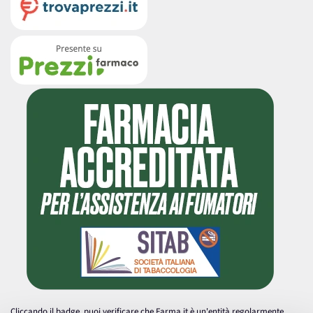
Cliccando il badge, puoi verificare che Farma.it è un'entità regolarmente