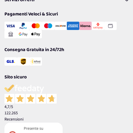
Servizi Offerti
Resi
Politiche per la parità di genere
Privacy Policy
Tantissimi Sconti
Pagamenti Veloci & Sicuri
Cookie Policy
Transazione Sicura
Comunicazioni
Gestisci Cookie
Reso Facile e Veloce
Garanzia
Consegna Gratuita in 24/72h
Sito sicuro
4,7
/5
122.265
Recensioni