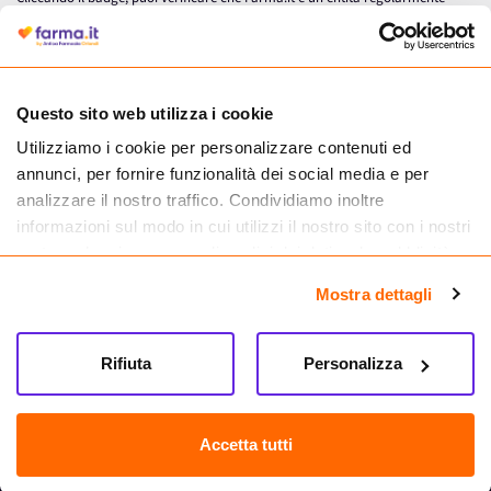
autorizzata dal Ministero della Salute a effettuare la vendita online di
medicinali.
Questo sito web utilizza i cookie
Utilizziamo i cookie per personalizzare contenuti ed
annunci, per fornire funzionalità dei social media e per
analizzare il nostro traffico. Condividiamo inoltre
informazioni sul modo in cui utilizzi il nostro sito con i nostri
partner che si occupano di analisi dei dati web, pubblicità e
social media, i quali potrebbero combinarle con altre
Mostra dettagli
informazioni che hai fornito loro o che hanno raccolto dal
tuo utilizzo dei loro servizi.
Seguici su
Rifiuta
Personalizza
Farma.it S.a.s. P. IVA 07417261216 REA: NA-884088
CREDITS
Accetta tutti
Sede legale Via delle Repubbliche Marinare 128, 80147 Napoli
Vendita online di medicinali senza obbligo di prescrizione effettuata tramite
esercizio autorizzato dal Ministero della Salute – Codice identificativo n. 016715