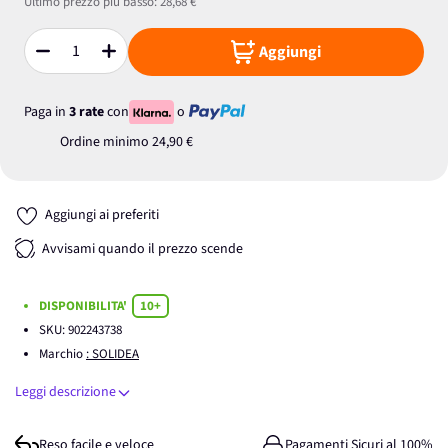
Ultimo prezzo più basso:
28,68 €
Aggiungi
Quantità
Paga in
3 rate
con
o
Ordine minimo
24,90 €
Aggiungi ai preferiti
Avvisami quando il prezzo scende
DISPONIBILITA'
10+
SKU:
902243738
Marchio
: SOLIDEA
Leggi descrizione
Reso facile e veloce
Pagamenti Sicuri al 100%