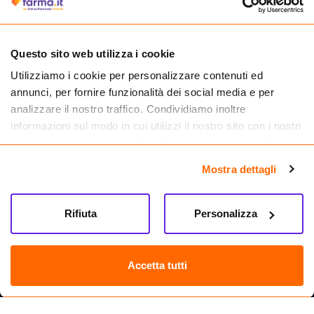
medicinali.
Questo sito web utilizza i cookie
Utilizziamo i cookie per personalizzare contenuti ed
annunci, per fornire funzionalità dei social media e per
analizzare il nostro traffico. Condividiamo inoltre
informazioni sul modo in cui utilizzi il nostro sito con i nostri
partner che si occupano di analisi dei dati web, pubblicità e
social media, i quali potrebbero combinarle con altre
Mostra dettagli
informazioni che hai fornito loro o che hanno raccolto dal
tuo utilizzo dei loro servizi.
Seguici su
Rifiuta
Personalizza
Farma.it S.a.s. P. IVA 07417261216 REA: NA-884088
CREDITS
Accetta tutti
Sede legale Via delle Repubbliche Marinare 128, 80147 Napoli
Vendita online di medicinali senza obbligo di prescrizione effettuata tramite
esercizio autorizzato dal Ministero della Salute – Codice identificativo n. 016715