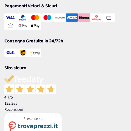
Tantissimi Sconti
Pagamenti Veloci & Sicuri
Cookie Policy
Transazione Sicura
Comunicazioni
Gestisci Cookie
Reso Facile e Veloce
Garanzia
Consegna Gratuita in 24/72h
Sito sicuro
4,7
/5
122.265
Recensioni