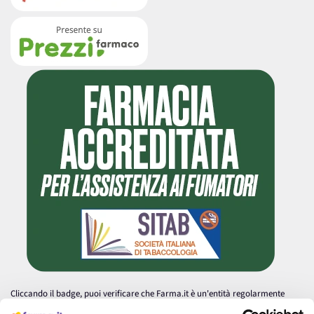
Cliccando il badge, puoi verificare che Farma.it è un'entità regolarmente
autorizzata dal Ministero della Salute a effettuare la vendita online di