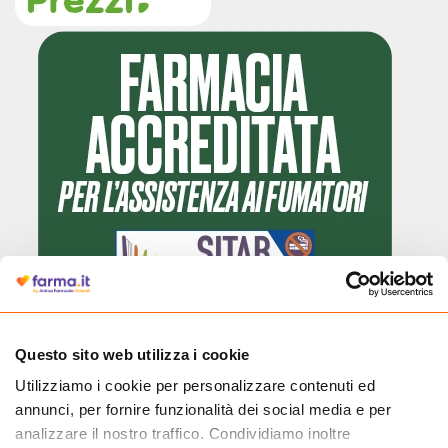
Cliccando il badge, puoi verificare che Farma.it è un'entità regolarmente
Questo sito web utilizza i cookie
autorizzata dal Ministero della Salute a effettuare la vendita online di
Utilizziamo i cookie per personalizzare contenuti ed
medicinali.
annunci, per fornire funzionalità dei social media e per
analizzare il nostro traffico. Condividiamo inoltre