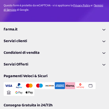
Questo form è protetto da reCAPTCHA - vi si applicano la
Privacy Policy
e i
Termini
di Servizio
di Google.
farma.it
La nostra Azienda
Servizi clienti
Coupon
Contattaci
Programma Fedeltà Farma Lovers
Condizioni di vendita
Richiamami
Lavora con noi
Pagamenti & Condizioni
FAQ
I nostri consigli
Servizi Offerti
Spedizioni
Resi
Politiche per la parità di genere
Privacy Policy
Tantissimi Sconti
Pagamenti Veloci & Sicuri
Cookie Policy
Transazione Sicura
Comunicazioni
Gestisci Cookie
Reso Facile e Veloce
Garanzia
Consegna Gratuita in 24/72h