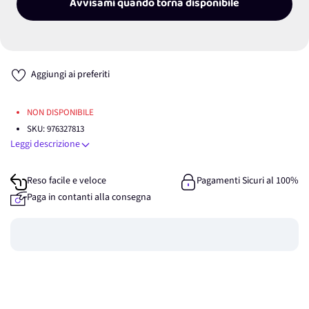
Avvisami quando torna disponibile
Aggiungi ai preferiti
NON DISPONIBILE
SKU:
976327813
Leggi descrizione
Reso facile e veloce
Pagamenti Sicuri al 100%
Paga in contanti alla consegna
Guadagna
0
punti