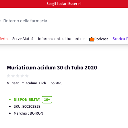
Scegli i solari Eucerin!
all’interno della farmacia
ferta
Serve Aiuto?
Informazioni sul tuo ordine
Scarica l
Podcast
0
Muriaticum acidum 30 ch Tubo 2020
Muriaticum acidum 30 ch Tubo 2020
DISPONIBILITA'
10+
SKU:
800203818
Marchio
: BOIRON