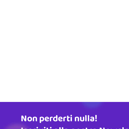
Non perderti nulla!
Indirizzo email