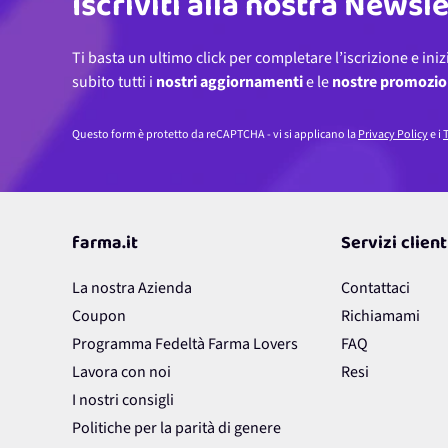
Iscriviti alla nostra Newsl
Ti basta un ultimo click per completare l’iscrizione e iniz
subito tutti i
nostri aggiornamenti
e le
nostre promozio
Questo form è protetto da reCAPTCHA - vi si applicano la
Privacy Policy
e i
T
farma.it
Servizi client
La nostra Azienda
Contattaci
Coupon
Richiamami
Programma Fedeltà Farma Lovers
FAQ
Lavora con noi
Resi
I nostri consigli
Politiche per la parità di genere