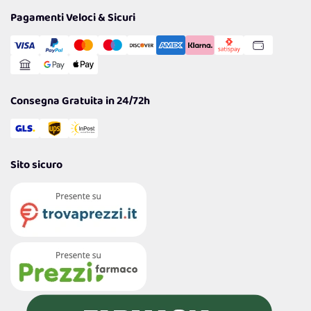
Tantissimi Sconti
Pagamenti Veloci & Sicuri
Cookie Policy
Transazione Sicura
Comunicazioni
Gestisci Cookie
Reso Facile e Veloce
Garanzia
Consegna Gratuita in 24/72h
Sito sicuro
4,7
/5
122.208
Recensioni