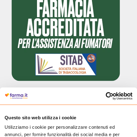
Questo sito web utilizza i cookie
Utilizziamo i cookie per personalizzare contenuti ed
Cliccando il badge, puoi verificare che Farma.it è un'entità regolarmente
annunci, per fornire funzionalità dei social media e per
autorizzata dal Ministero della Salute a effettuare la vendita online di