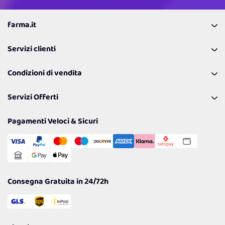
farma.it
La nostra Azienda
Servizi clienti
Coupon
Contattaci
Programma Fedeltà Farma Lovers
Condizioni di vendita
Richiamami
Lavora con noi
Pagamenti & Condizioni
FAQ
I nostri consigli
Servizi Offerti
Spedizioni
Resi
Politiche per la parità di genere
Privacy Policy
Tantissimi Sconti
Pagamenti Veloci & Sicuri
Cookie Policy
Transazione Sicura
Comunicazioni
Gestisci Cookie
Reso Facile e Veloce
Garanzia
Consegna Gratuita in 24/72h