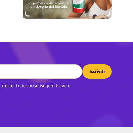
Iscriviti
, presto il mio consenso per ricevere