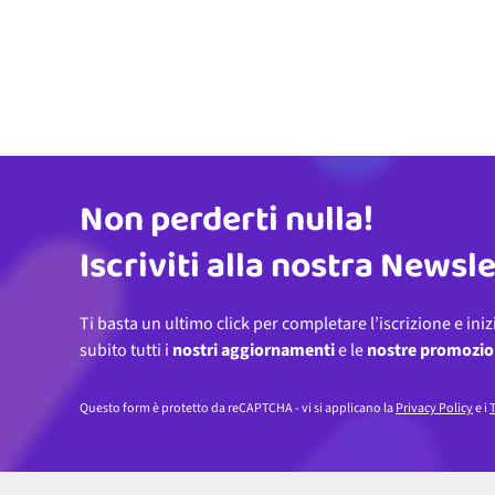
Non perderti nulla!
Indirizzo email
Iscriviti alla nostra Newsl
Ti basta un ultimo click per completare l’iscrizione e iniz
subito tutti i
nostri aggiornamenti
e le
nostre promozio
Questo form è protetto da reCAPTCHA - vi si applicano la
Privacy Policy
e i
T