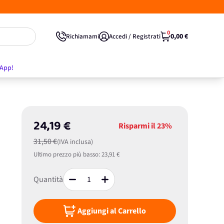
0
0,00 €
Richiamami
Accedi / Registrati
'App!
24,19 €
Risparmi il
23%
31,50 €
(IVA inclusa)
Ultimo prezzo più basso:
23,91 €
Quantità
Aggiungi al Carrello