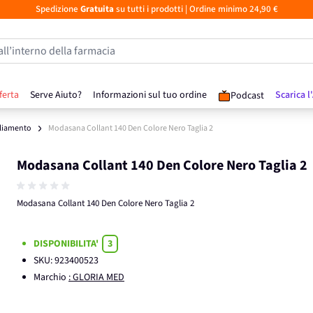
Spedizione
Gratuita
su tutti i prodotti
| Ordine minimo 24,90 €
all’interno della farmacia
ferta
Serve Aiuto?
Informazioni sul tuo ordine
Scarica l
Podcast
liamento
Modasana Collant 140 Den Colore Nero Taglia 2
Modasana Collant 140 Den Colore Nero Taglia 2
Modasana Collant 140 Den Colore Nero Taglia 2
DISPONIBILITA'
3
SKU:
923400523
Marchio
: GLORIA MED