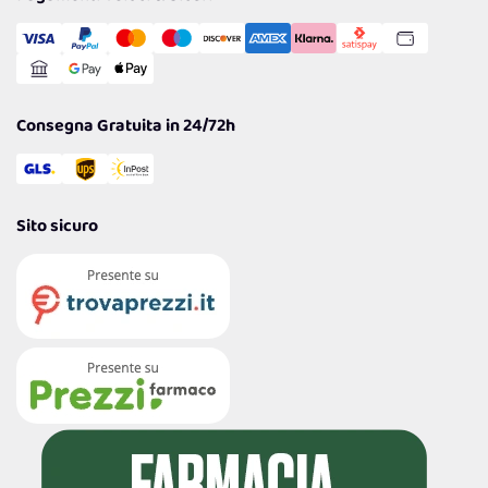
Transazione Sicura
Comunicazioni
Gestisci Cookie
Reso Facile e Veloce
Garanzia
Consegna Gratuita in 24/72h
Sito sicuro