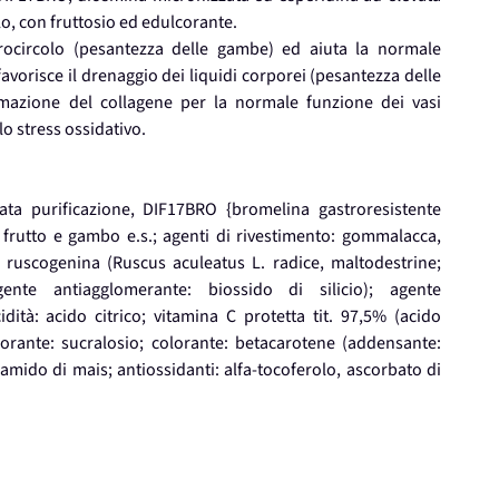
lo, con fruttosio ed edulcorante.
crocircolo (pesantezza delle gambe) ed aiuta la normale
vorisce il drenaggio dei liquidi corporei (pesantezza delle
mazione del collagene per la normale funzione dei vasi
lo stress ossidativo.
ata purificazione, DIF17BRO {bromelina gastroresistente
frutto e gambo e.s.; agenti di rivestimento: gommalacca,
 ruscogenina (Ruscus aculeatus L. radice, maltodestrine;
gente antiagglomerante: biossido di silicio); agente
idità: acido citrico; vitamina C protetta tit. 97,5% (acido
lcorante: sucralosio; colorante: betacarotene (addensante:
amido di mais; antiossidanti: alfa-tocoferolo, ascorbato di