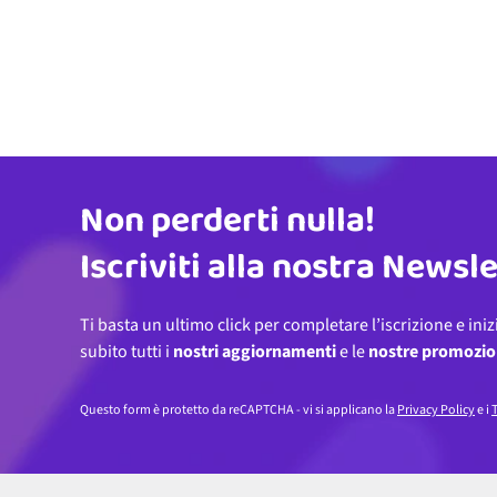
Non perderti nulla!
Indirizzo email
Iscriviti alla nostra Newsl
Ti basta un ultimo click per completare l’iscrizione e iniz
subito tutti i
nostri aggiornamenti
e le
nostre promozio
Questo form è protetto da reCAPTCHA - vi si applicano la
Privacy Policy
e i
T