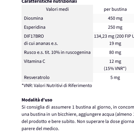
Caratteristiche nutrizionali
Valori medi
per bustina
Diosmina
450 mg
Esperidina
250 mg
DIF17BRO
134,23 mg (200 FIP 
di cui ananas e.s.
19 mg
Rusco e.s. tit. 10% in ruscogenina
80 mg
Vitamina C
12 mg
(15% VNR*)
Resveratrolo
5 mg
*VNR: Valori Nutritivi di Riferimento
Modalità d'uso
Si consiglia di assumere 1 bustina al giorno, in concomi
una bustina in un bicchiere, aggiungere acqua (almeno 1
del prodotto e bere subito. Non superare la dose giornal
parere del medico.