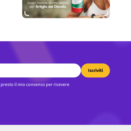
Iscriviti
, presto il mio consenso per ricevere