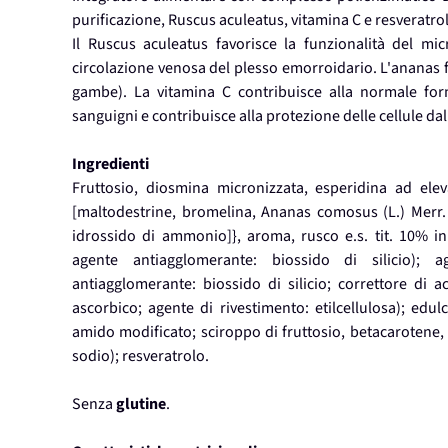
purificazione, Ruscus aculeatus, vitamina C e resveratro
Il Ruscus aculeatus favorisce la funzionalità del mi
circolazione venosa del plesso emorroidario. L'ananas fa
gambe). La vitamina C contribuisce alla normale for
sanguigni e contribuisce alla protezione delle cellule dal
Ingredienti
Fruttosio, diosmina micronizzata, esperidina ad elev
[maltodestrine, bromelina, Ananas comosus (L.) Merr. 
idrossido di ammonio]}, aroma, rusco e.s. tit. 10% in
agente antiagglomerante: biossido di silicio); a
antiagglomerante: biossido di silicio; correttore di ac
ascorbico; agente di rivestimento: etilcellulosa); edu
amido modificato; sciroppo di fruttosio, betacarotene, 
sodio); resveratrolo.
Senza
glutine
.