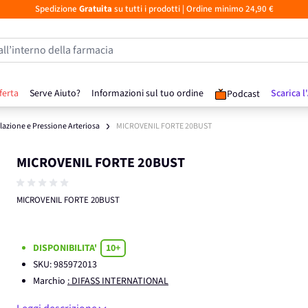
Spedizione
Gratuita
su tutti i prodotti
| Ordine minimo 24,90 €
all’interno della farmacia
ferta
Serve Aiuto?
Informazioni sul tuo ordine
Scarica l
Podcast
lazione e Pressione Arteriosa
MICROVENIL FORTE 20BUST
MICROVENIL FORTE 20BUST
MICROVENIL FORTE 20BUST
DISPONIBILITA'
10+
SKU:
985972013
Marchio
: DIFASS INTERNATIONAL