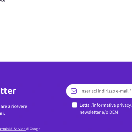
oce
etter
Letta l’
informativa privacy
iare a ricevere
newsletter e/o DEM
ni.
ermini di Servizio
di Google.