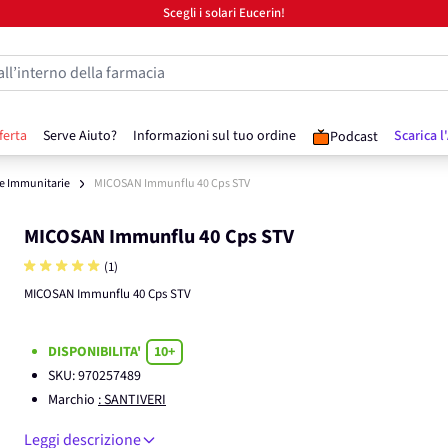
Scegli i solari Eucerin!
all’interno della farmacia
ferta
Serve Aiuto?
Informazioni sul tuo ordine
Scarica l
Podcast
se Immunitarie
MICOSAN Immunflu 40 Cps STV
MICOSAN Immunflu 40 Cps STV
(1)
MICOSAN Immunflu 40 Cps STV
DISPONIBILITA'
10+
SKU:
970257489
Marchio
: SANTIVERI
Leggi descrizione