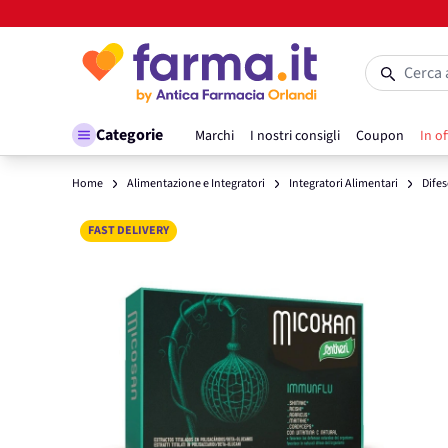
Salta al contenuto
Cerca 
Categorie
Marchi
I nostri consigli
Coupon
In of
Home
Alimentazione e Integratori
Integratori Alimentari
Dife
Main image
Click to view image in fullscreen
FAST DELIVERY