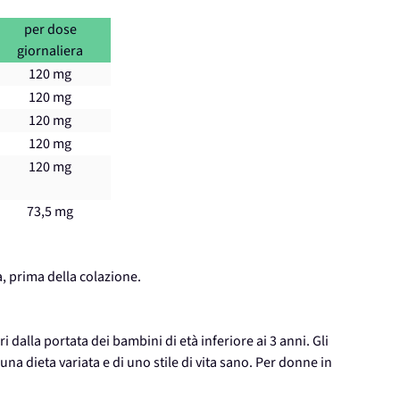
per dose
giornaliera
120 mg
120 mg
120 mg
120 mg
120 mg
73,5 mg
, prima della colazione.
 dalla portata dei bambini di età inferiore ai 3 anni. Gli
una dieta variata e di uno stile di vita sano. Per donne in