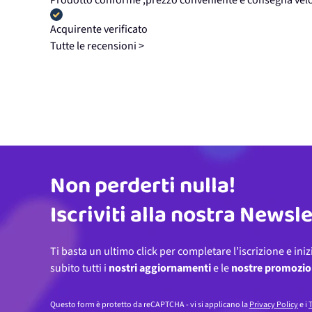
Prodotto conforme ,prezzo conveniente e consegna vel
Acquirente verificato
Tutte le recensioni >
Non perderti nulla!
Indirizzo email
Iscriviti alla nostra Newsl
Ti basta un ultimo click per completare l’iscrizione e iniz
subito tutti i
nostri aggiornamenti
e le
nostre promozio
Questo form è protetto da reCAPTCHA - vi si applicano la
Privacy Policy
e i
T