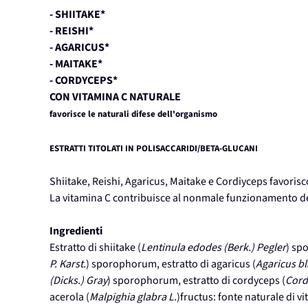
- SHIITAKE*
- REISHI*
- AGARICUS*
- MAITAKE*
- CORDYCEPS*
CON VITAMINA C NATURALE
favorisce le naturali difese dell'organismo
ESTRATTI TITOLATI IN POLISACCARIDI/BETA-GLUCANI
Shiitake, Reishi, Agaricus, Maitake e Cordiyceps favorisc
La vitamina C contribuisce al nonmale funzionamento d
Ingredienti
Estratto di shiitake (
Lentinula edodes (Berk.) Pegler
) sp
P. Karst.
) sporophorum, estratto di agaricus (
Agaricus bl
(Dicks.) Gray
) sporophorum, estratto di cordyceps (
Cord
acerola (
Malpighia glabra L.
)fructus: fonte naturale di v