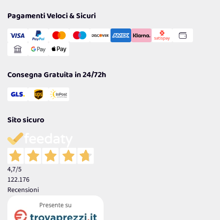
Privacy Policy
Tantissimi Sconti
Pagamenti Veloci & Sicuri
Cookie Policy
Transazione Sicura
Comunicazioni
Gestisci Cookie
Reso Facile e Veloce
Garanzia
Consegna Gratuita in 24/72h
Sito sicuro
4,7
/5
122.176
Recensioni