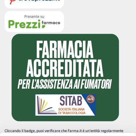
Cliccando il badge, puoi verificare che Farma.it è un'entità regolarmente