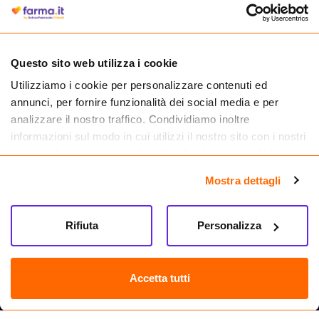
autorizzata dal Ministero della Salute a effettuare la vendita online di
medicinali.
Questo sito web utilizza i cookie
Utilizziamo i cookie per personalizzare contenuti ed
annunci, per fornire funzionalità dei social media e per
analizzare il nostro traffico. Condividiamo inoltre
informazioni sul modo in cui utilizzi il nostro sito con i nostri
partner che si occupano di analisi dei dati web, pubblicità e
social media, i quali potrebbero combinarle con altre
Mostra dettagli
informazioni che hai fornito loro o che hanno raccolto dal
tuo utilizzo dei loro servizi.
Seguici su
Rifiuta
Personalizza
Farma.it S.a.s. P. IVA 07417261216 REA: NA-884088
CREDITS
Accetta tutti
Sede legale Via delle Repubbliche Marinare 128, 80147 Napoli
Vendita online di medicinali senza obbligo di prescrizione effettuata tramite
esercizio autorizzato dal Ministero della Salute – Codice identificativo n. 016715