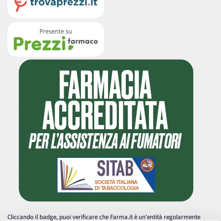
Cliccando il badge, puoi verificare che Farma.it è un'entità regolarmente