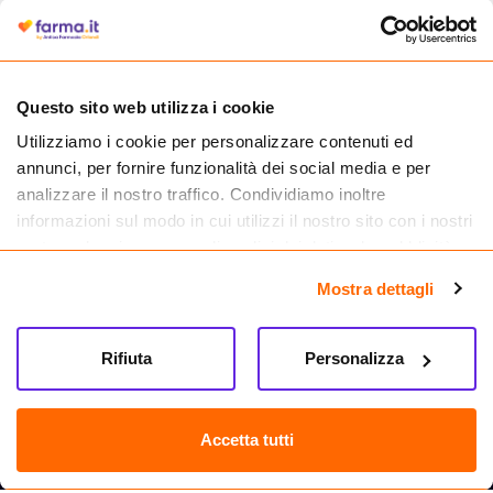
autorizzata dal Ministero della Salute a effettuare la vendita online di
medicinali.
Questo sito web utilizza i cookie
Utilizziamo i cookie per personalizzare contenuti ed
annunci, per fornire funzionalità dei social media e per
analizzare il nostro traffico. Condividiamo inoltre
informazioni sul modo in cui utilizzi il nostro sito con i nostri
partner che si occupano di analisi dei dati web, pubblicità e
social media, i quali potrebbero combinarle con altre
Mostra dettagli
informazioni che hai fornito loro o che hanno raccolto dal
tuo utilizzo dei loro servizi.
Seguici su
Rifiuta
Personalizza
Farma.it S.a.s. P. IVA 07417261216 REA: NA-884088
CREDITS
Accetta tutti
Sede legale Via delle Repubbliche Marinare 128, 80147 Napoli
Vendita online di medicinali senza obbligo di prescrizione effettuata tramite
esercizio autorizzato dal Ministero della Salute – Codice identificativo n. 016715