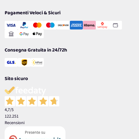
Privacy Policy
Tantissimi Sconti
Pagamenti Veloci & Sicuri
Cookie Policy
Transazione Sicura
Comunicazioni
Gestisci Cookie
Reso Facile e Veloce
Garanzia
Consegna Gratuita in 24/72h
Sito sicuro
4,7
/5
122.251
Recensioni