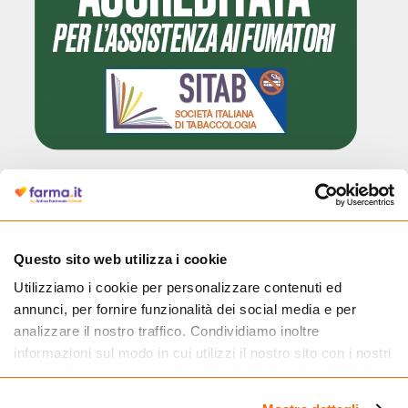
Cliccando il badge, puoi verificare che Farma.it è un'entità regolarmente
autorizzata dal Ministero della Salute a effettuare la vendita online di
medicinali.
Questo sito web utilizza i cookie
Utilizziamo i cookie per personalizzare contenuti ed
annunci, per fornire funzionalità dei social media e per
analizzare il nostro traffico. Condividiamo inoltre
informazioni sul modo in cui utilizzi il nostro sito con i nostri
partner che si occupano di analisi dei dati web, pubblicità e
social media, i quali potrebbero combinarle con altre