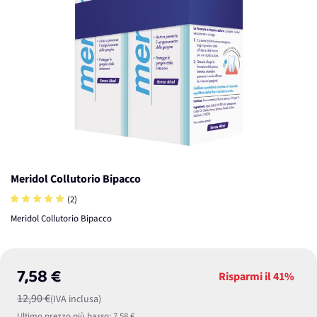
Meridol Collutorio Bipacco
(2)
Meridol Collutorio Bipacco
7,58 €
Risparmi il
41%
12,90 €
(IVA inclusa)
Ultimo prezzo più basso:
7,58 €