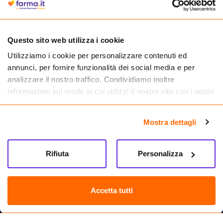
medicinali.
Questo sito web utilizza i cookie
Utilizziamo i cookie per personalizzare contenuti ed
annunci, per fornire funzionalità dei social media e per
analizzare il nostro traffico. Condividiamo inoltre
informazioni sul modo in cui utilizzi il nostro sito con i nostri
partner che si occupano di analisi dei dati web, pubblicità e
social media, i quali potrebbero combinarle con altre
Mostra dettagli
informazioni che hai fornito loro o che hanno raccolto dal
tuo utilizzo dei loro servizi.
Seguici su
Rifiuta
Personalizza
Farma.it S.a.s. P. IVA 07417261216 REA: NA-884088
CREDITS
Accetta tutti
Sede legale Via delle Repubbliche Marinare 128, 80147 Napoli
Vendita online di medicinali senza obbligo di prescrizione effettuata tramite
esercizio autorizzato dal Ministero della Salute – Codice identificativo n. 016715