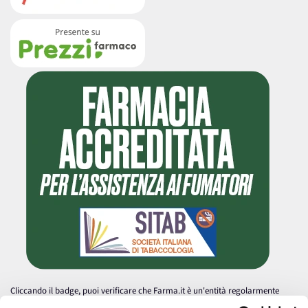
Cliccando il badge, puoi verificare che Farma.it è un'entità regolarmente
autorizzata dal Ministero della Salute a effettuare la vendita online di