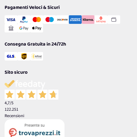
Tantissimi Sconti
Pagamenti Veloci & Sicuri
Cookie Policy
Transazione Sicura
Comunicazioni
Gestisci Cookie
Reso Facile e Veloce
Garanzia
Consegna Gratuita in 24/72h
Sito sicuro
4,7
/5
122.251
Recensioni