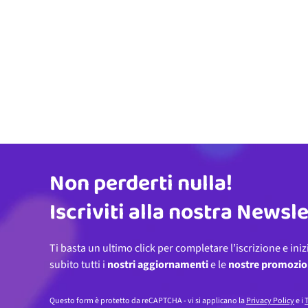
Non perderti nulla!
Indirizzo email
Iscriviti alla nostra Newsl
Ti basta un ultimo click per completare l’iscrizione e iniz
subito tutti i
nostri aggiornamenti
e le
nostre promozio
Questo form è protetto da reCAPTCHA - vi si applicano la
Privacy Policy
e i
T