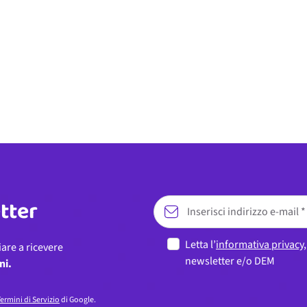
etter
Letta l’
informativa privacy
iare a ricevere
newsletter e/o DEM
ni.
ermini di Servizio
di Google.