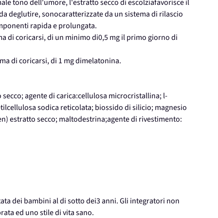
ale tono dell'umore, l'estratto secco di escolziafavorisce il
da deglutire, sonocaratterizzate da un sistema di rilascio
mponenti rapida e prolungata.
ma di coricarsi, di un minimo di0,5 mg il primo giorno di
ima di coricarsi, di 1 mg dimelatonina.
secco; agente di carica:cellulosa microcristallina; l-
lcellulosa sodica reticolata; biossido di silicio; magnesio
emen) estratto secco; maltodestrina;agente di rivestimento:
ta dei bambini al di sotto dei3 anni. Gli integratori non
rata ed uno stile di vita sano.