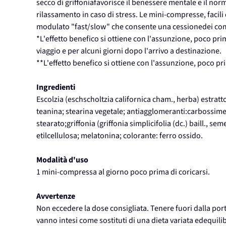
secco di griffoniafavorisce il benessere mentale e il norm
rilassamento in caso di stress. Le mini-compresse, facili 
modulato "fast/slow" che consente una cessionedei co
*L'effetto benefico si ottiene con l'assunzione, poco pri
viaggio e per alcuni giorni dopo l'arrivo a destinazione.
**L'effetto benefico si ottiene con l'assunzione, poco pr
Ingredienti
Escolzia (eschscholtzia californica cham., herba) estratto 
teanina; stearina vegetale; antiagglomeranti:carbossimeti
stearato;griffonia (griffonia simplicifolia (dc.) baill., s
etilcellulosa; melatonina; colorante: ferro ossido.
Modalità d'uso
1 mini-compressa al giorno poco prima di coricarsi.
Avvertenze
Non eccedere la dose consigliata. Tenere fuori dalla porta
vanno intesi come sostituti di una dieta variata edequilib