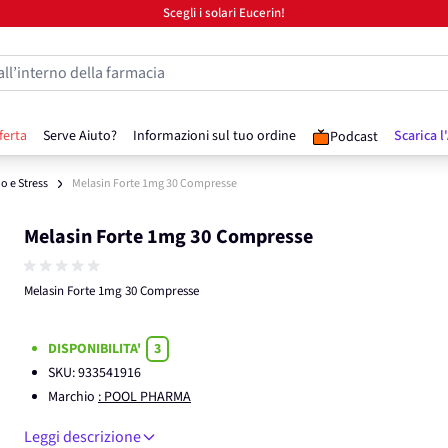
Scegli i solari Eucerin!
all’interno della farmacia
ferta
Serve Aiuto?
Informazioni sul tuo ordine
Scarica l
Podcast
o e Stress
Melasin Forte 1mg 30 Compresse
Melasin Forte 1mg 30 Compresse
Melasin Forte 1mg 30 Compresse
DISPONIBILITA'
3
SKU:
933541916
Marchio
: POOL PHARMA
Leggi descrizione