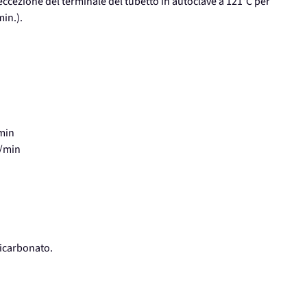
 eccezione del terminale del tubetto in autoclave a 121°C per
in.).
/min
l/min
licarbonato.