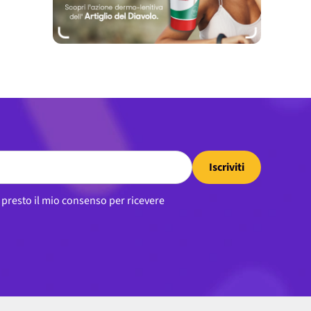
Iscriviti
, presto il mio consenso per ricevere