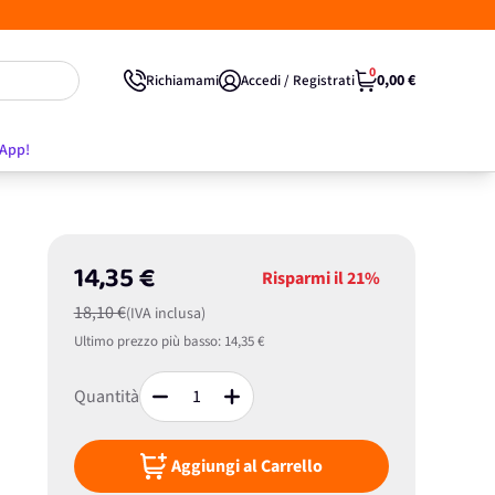
0
0,00 €
Richiamami
Accedi / Registrati
'App!
14,35 €
Risparmi il
21%
18,10 €
(IVA inclusa)
Ultimo prezzo più basso:
14,35 €
Quantità
Aggiungi al Carrello