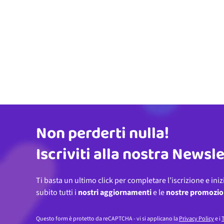
Non perderti nulla!
Indirizzo email
Iscriviti alla nostra Newsl
Ti basta un ultimo click per completare l’iscrizione e iniz
subito tutti i
nostri aggiornamenti
e le
nostre promozio
Questo form è protetto da reCAPTCHA - vi si applicano la
Privacy Policy
e i
T