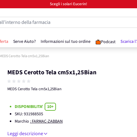
Scegli i solari Eucerin!
all’interno della farmacia
ferta
Serve Aiuto?
Informazioni sul tuo ordine
Scarica l
Podcast
MEDS Cerotto Tela cm5x1,25Bian
MEDS Cerotto Tela cm5x1,25Bian
MEDS Cerotto Tela cm5x1,25Bian
DISPONIBILITA'
10+
SKU:
931988505
Marchio
: FARMAC-ZABBAN
Leggi descrizione