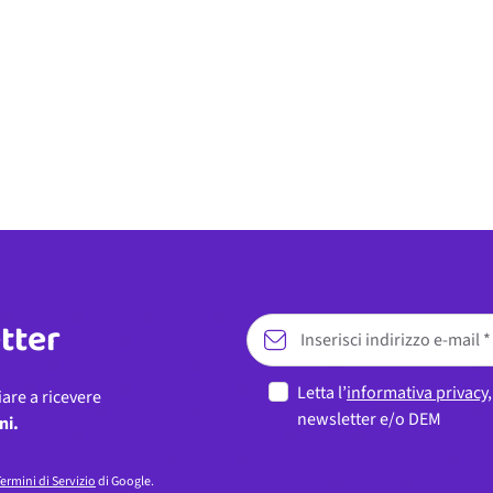
etter
Letta l’
informativa privacy
iare a ricevere
newsletter e/o DEM
ni.
ermini di Servizio
di Google.