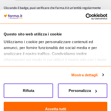
Cliccando il badge, puoi verificare che Farma.it è un'entità regolarmente
autorizzata dal Ministero della Salute a effettuare la vendita online di
medicinali.
Questo sito web utilizza i cookie
Utilizziamo i cookie per personalizzare contenuti ed
annunci, per fornire funzionalità dei social media e per
analizzare il nostro traffico. Condividiamo inoltre
informazioni sul modo in cui utilizzi il nostro sito con i nostri
partner che si occupano di analisi dei dati web, pubblicità e
social media, i quali potrebbero combinarle con altre
Mostra dettagli
informazioni che hai fornito loro o che hanno raccolto dal
tuo utilizzo dei loro servizi.
Seguici su
Rifiuta
Personalizza
Farma.it S.a.s. P. IVA 07417261216 REA: NA-884088
CREDITS
Accetta tutti
Sede legale Via delle Repubbliche Marinare 128, 80147 Napoli