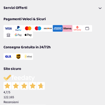
Pagamenti & Condizioni
FAQ
I nostri consigli
Servizi Offerti
Spedizioni
Resi
Politiche per la parità di genere
Privacy Policy
Tantissimi Sconti
Pagamenti Veloci & Sicuri
Cookie Policy
Transazione Sicura
Comunicazioni
Gestisci Cookie
Reso Facile e Veloce
Garanzia
Consegna Gratuita in 24/72h
Sito sicuro
4,7
/5
122.165
Recensioni