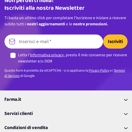
Non perderti nulla!
Iscriviti alla nostra Newsletter
Ti basta un ultimo click per completare l’iscrizione e iniziare a ricevere
subito tutti i
nostri aggiornamenti
e le
nostre promozioni.
Iscriviti
Letta l’
informativa privacy
, presto il mio consenso per ricevere
newsletter e/o DEM
Questo form è protetto da reCAPTCHA - vi si applicano la
Privacy Policy
e i
Termini
di Servizio
di Google.
farma.it
La nostra Azienda
Servizi clienti
Coupon
Contattaci
Programma Fedeltà Farma Lovers
Condizioni di vendita
Richiamami
Lavora con noi