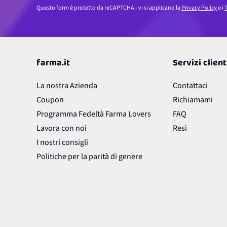
Questo form è protetto da reCAPTCHA - vi si applicano la
Privacy Policy
e i
T
farma.it
Servizi client
La nostra Azienda
Contattaci
Coupon
Richiamami
Programma Fedeltà Farma Lovers
FAQ
Lavora con noi
Resi
I nostri consigli
Politiche per la parità di genere