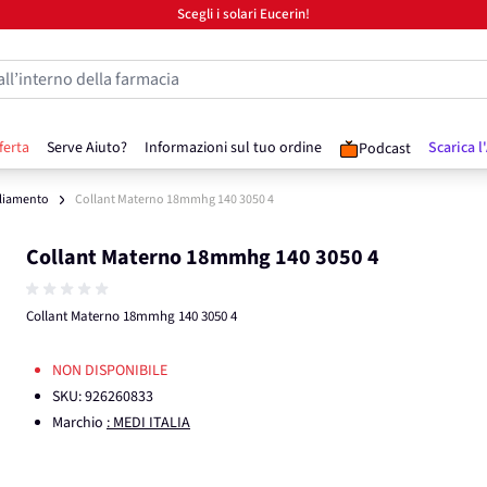
Scegli i solari Eucerin!
all’interno della farmacia
ferta
Serve Aiuto?
Informazioni sul tuo ordine
Scarica l
Podcast
liamento
Collant Materno 18mmhg 140 3050 4
Collant Materno 18mmhg 140 3050 4
Collant Materno 18mmhg 140 3050 4
NON DISPONIBILE
SKU:
926260833
Marchio
: MEDI ITALIA