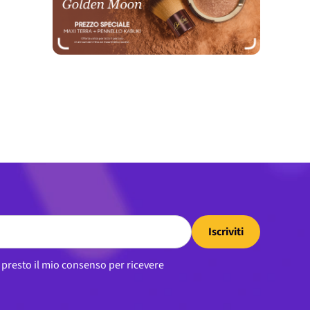
Iscriviti
, presto il mio consenso per ricevere