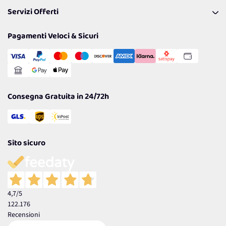
FAQ
I nostri consigli
Servizi Offerti
Spedizioni
Resi
Politiche per la parità di genere
Privacy Policy
Tantissimi Sconti
Pagamenti Veloci & Sicuri
Cookie Policy
Transazione Sicura
Comunicazioni
Gestisci Cookie
Reso Facile e Veloce
Garanzia
Consegna Gratuita in 24/72h
Sito sicuro
4,7
/5
122.176
Recensioni