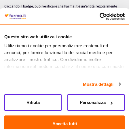
Cliccando il badge, puoi verificare che Farma.it è un'entità regolarmente
autorizzata dal Ministero della Salute a effettuare la vendita online di
medicinali.
Questo sito web utilizza i cookie
Utilizziamo i cookie per personalizzare contenuti ed
annunci, per fornire funzionalità dei social media e per
analizzare il nostro traffico. Condividiamo inoltre
informazioni sul modo in cui utilizzi il nostro sito con i nostri
partner che si occupano di analisi dei dati web, pubblicità e
social media, i quali potrebbero combinarle con altre
Mostra dettagli
informazioni che hai fornito loro o che hanno raccolto dal
tuo utilizzo dei loro servizi.
Seguici su
Rifiuta
Personalizza
Farma.it S.a.s. P. IVA 07417261216 REA: NA-884088
CREDITS
Accetta tutti
Sede legale Via delle Repubbliche Marinare 128, 80147 Napoli