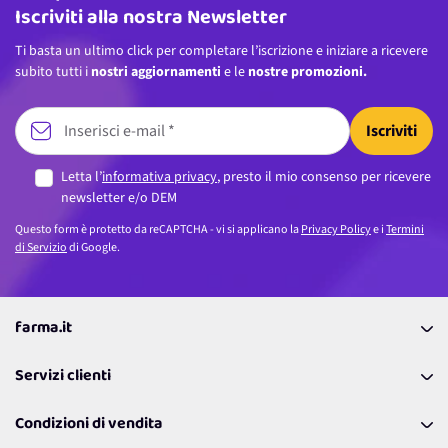
Iscriviti alla nostra Newsletter
Ti basta un ultimo click per completare l’iscrizione e iniziare a ricevere
subito tutti i
nostri aggiornamenti
e le
nostre promozioni.
Iscriviti
Letta l’
informativa privacy
, presto il mio consenso per ricevere
newsletter e/o DEM
Questo form è protetto da reCAPTCHA - vi si applicano la
Privacy Policy
e i
Termini
di Servizio
di Google.
farma.it
La nostra Azienda
Servizi clienti
Coupon
Contattaci
Programma Fedeltà Farma Lovers
Condizioni di vendita
Richiamami
Lavora con noi
Pagamenti & Condizioni