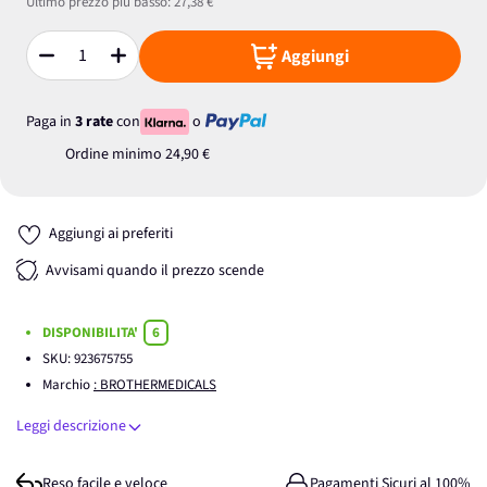
Ultimo prezzo più basso:
27,38 €
Aggiungi
Quantità
Paga in
3 rate
con
o
Ordine minimo
24,90 €
Aggiungi ai preferiti
Avvisami quando il prezzo scende
DISPONIBILITA'
6
SKU:
923675755
Marchio
: BROTHERMEDICALS
Leggi descrizione
Reso facile e veloce
Pagamenti Sicuri al 100%