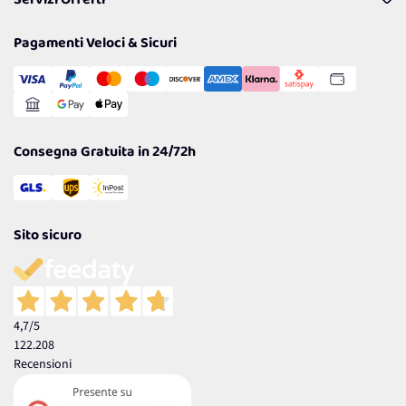
Servizi Offerti
Resi
Politiche per la parità di genere
Privacy Policy
Tantissimi Sconti
Pagamenti Veloci & Sicuri
Cookie Policy
Transazione Sicura
Comunicazioni
Gestisci Cookie
Reso Facile e Veloce
Garanzia
Consegna Gratuita in 24/72h
Sito sicuro
4,7
/5
122.208
Recensioni