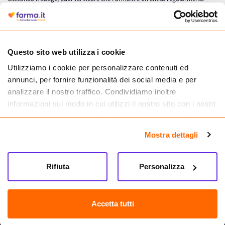
autorizzata dal Ministero della Salute a effettuare la vendita online di
medicinali.
Questo sito web utilizza i cookie
Utilizziamo i cookie per personalizzare contenuti ed
annunci, per fornire funzionalità dei social media e per
analizzare il nostro traffico. Condividiamo inoltre
informazioni sul modo in cui utilizzi il nostro sito con i nostri
partner che si occupano di analisi dei dati web, pubblicità e
social media, i quali potrebbero combinarle con altre
Mostra dettagli
informazioni che hai fornito loro o che hanno raccolto dal
tuo utilizzo dei loro servizi.
Seguici su
Rifiuta
Personalizza
Farma.it S.a.s. P. IVA 07417261216 REA: NA-884088
CREDITS
Accetta tutti
Sede legale Via delle Repubbliche Marinare 128, 80147 Napoli
Vendita online di medicinali senza obbligo di prescrizione effettuata tramite
esercizio autorizzato dal Ministero della Salute – Codice identificativo n. 016715