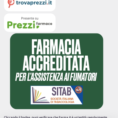
Cliccando il badge, puoi verificare che Farma.it è un'entità regolarmente