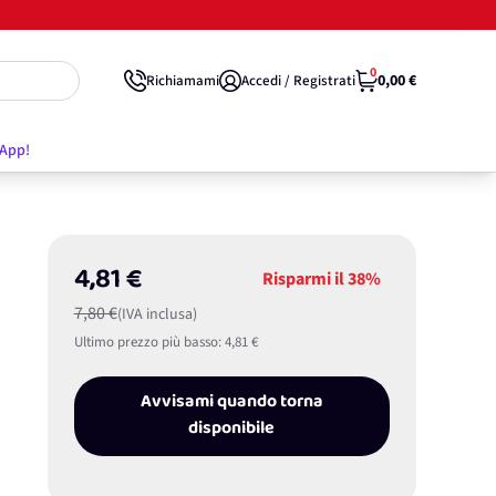
0
0,00 €
Richiamami
Accedi / Registrati
'App!
4,81 €
Risparmi il
38%
7,80 €
(IVA inclusa)
Ultimo prezzo più basso:
4,81 €
Avvisami quando torna
disponibile