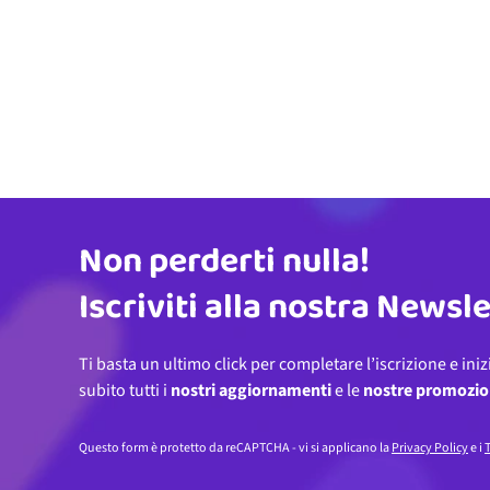
Non perderti nulla!
Indirizzo email
Iscriviti alla nostra Newsl
Ti basta un ultimo click per completare l’iscrizione e iniz
subito tutti i
nostri aggiornamenti
e le
nostre promozio
Questo form è protetto da reCAPTCHA - vi si applicano la
Privacy Policy
e i
T