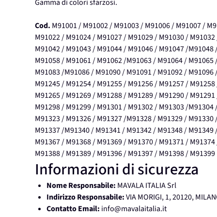
Gamma di colori sfarzosi.
Cod.
M91001 / M91002 / M91003 / M91006 / M91007 / M9
M91022 / M91024 / M91027 / M91029 / M91030 / M91032 
M91042 / M91043 / M91044 / M91046 / M91047 /M91048 /
M91058 / M91061 / M91062 /M91063 / M91064 / M91065 /
M91083 /M91086 / M91090 / M91091 / M91092 / M91096 /
M91245 / M91254 / M91255 / M91256 / M91257 / M91258 
M91265 / M91269 / M91288 / M91289 / M91290 / M91291 
M91298 / M91299 / M91301 / M91302 / M91303 /M91304 /
M91323 / M91326 / M91327 /M91328 / M91329 / M91330 /
M91337 /M91340 / M91341 / M91342 / M91348 / M91349 /
M91367 / M91368 / M91369 / M91370 / M91371 / M91374 
M91388 / M91389 / M91396 / M91397 / M91398 / M91399
Informazioni di sicurezza
Nome Responsabile:
MAVALA ITALIA Srl
Indirizzo Responsabile:
VIA MORIGI, 1, 20120, MILAN
Contatto Email:
info@mavalaitalia.it