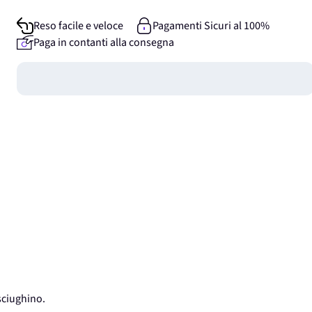
Reso facile e veloce
Pagamenti Sicuri al 100%
Paga in contanti alla consegna
Guadagna
0
punti
sciughino.