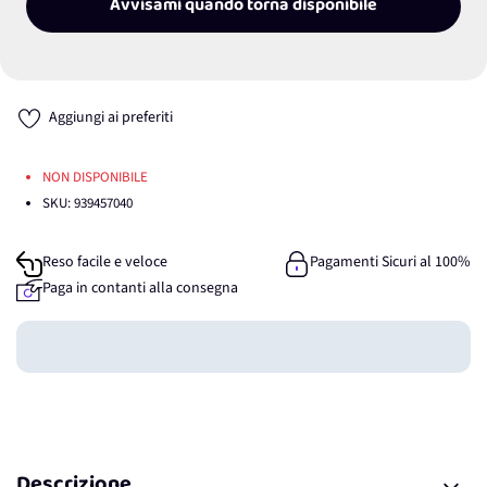
Avvisami quando torna disponibile
Aggiungi ai preferiti
NON DISPONIBILE
SKU:
939457040
Reso facile e veloce
Pagamenti Sicuri al 100%
Paga in contanti alla consegna
Guadagna
0
punti
Descrizione