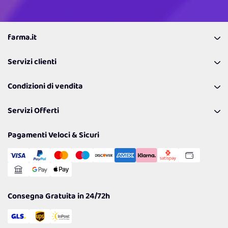
farma.it
La nostra Azienda
Servizi clienti
Coupon
Contattaci
Programma Fedeltà Farma Lovers
Condizioni di vendita
Richiamami
Lavora con noi
Pagamenti & Condizioni
FAQ
I nostri consigli
Servizi Offerti
Spedizioni
Resi
Politiche per la parità di genere
Privacy Policy
Tantissimi Sconti
Pagamenti Veloci & Sicuri
Cookie Policy
Transazione Sicura
Comunicazioni
Gestisci Cookie
Reso Facile e Veloce
Garanzia
Consegna Gratuita in 24/72h