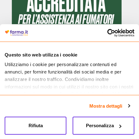
Questo sito web utilizza i cookie
Utilizziamo i cookie per personalizzare contenuti ed
Cliccando il badge, puoi verificare che Farma.it è un'entità regolarmente
annunci, per fornire funzionalità dei social media e per
autorizzata dal Ministero della Salute a effettuare la vendita online di
medicinali.
analizzare il nostro traffico. Condividiamo inoltre
informazioni sul modo in cui utilizzi il nostro sito con i nostri
partner che si occupano di analisi dei dati web, pubblicità e
social media, i quali potrebbero combinarle con altre
Mostra dettagli
informazioni che hai fornito loro o che hanno raccolto dal
tuo utilizzo dei loro servizi.
Rifiuta
Personalizza