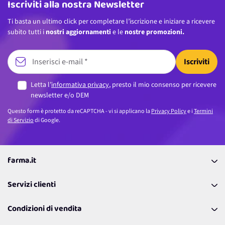
Iscriviti alla nostra Newsletter
Ti basta un ultimo click per completare l’iscrizione e iniziare a ricevere
subito tutti i
nostri aggiornamenti
e le
nostre promozioni.
Iscriviti
Letta l’
informativa privacy
, presto il mio consenso per ricevere
newsletter e/o DEM
Questo form è protetto da reCAPTCHA - vi si applicano la
Privacy Policy
e i
Termini
di Servizio
di Google.
farma.it
La nostra Azienda
Servizi clienti
Coupon
Contattaci
Programma Fedeltà Farma Lovers
Condizioni di vendita
Richiamami
Lavora con noi
Pagamenti & Condizioni
FAQ
I nostri consigli