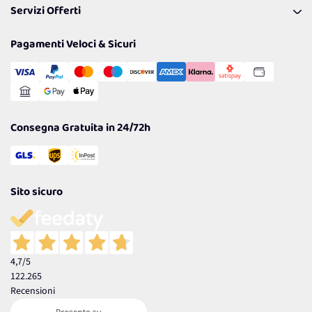
Servizi Offerti
Spedizioni
Resi
Politiche per la parità di genere
Privacy Policy
Tantissimi Sconti
Pagamenti Veloci & Sicuri
Cookie Policy
Transazione Sicura
Comunicazioni
Gestisci Cookie
Reso Facile e Veloce
Garanzia
Consegna Gratuita in 24/72h
Sito sicuro
4,7
/5
122.265
Recensioni