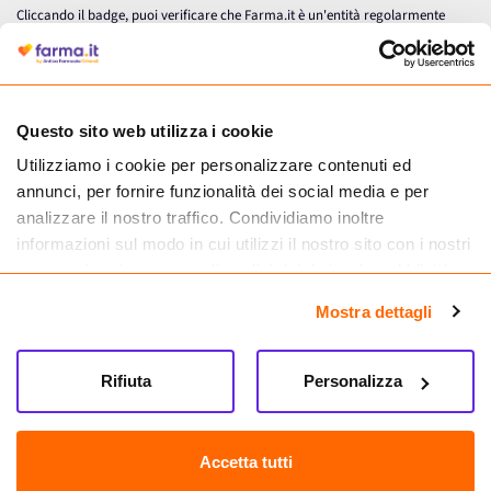
Cliccando il badge, puoi verificare che Farma.it è un'entità regolarmente
autorizzata dal Ministero della Salute a effettuare la vendita online di
medicinali.
Questo sito web utilizza i cookie
Utilizziamo i cookie per personalizzare contenuti ed
annunci, per fornire funzionalità dei social media e per
analizzare il nostro traffico. Condividiamo inoltre
informazioni sul modo in cui utilizzi il nostro sito con i nostri
partner che si occupano di analisi dei dati web, pubblicità e
social media, i quali potrebbero combinarle con altre
Mostra dettagli
informazioni che hai fornito loro o che hanno raccolto dal
tuo utilizzo dei loro servizi.
Seguici su
Rifiuta
Personalizza
Farma.it S.a.s. P. IVA 07417261216 REA: NA-884088
CREDITS
Accetta tutti
Sede legale Via delle Repubbliche Marinare 128, 80147 Napoli
Vendita online di medicinali senza obbligo di prescrizione effettuata tramite