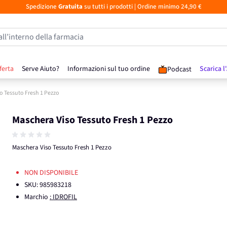
Spedizione
Gratuita
su tutti i prodotti
| Ordine minimo 24,90 €
all’interno della farmacia
ferta
Serve Aiuto?
Informazioni sul tuo ordine
Scarica l
Podcast
o Tessuto Fresh 1 Pezzo
Maschera Viso Tessuto Fresh 1 Pezzo
Maschera Viso Tessuto Fresh 1 Pezzo
NON DISPONIBILE
SKU:
985983218
Marchio
: IDROFIL