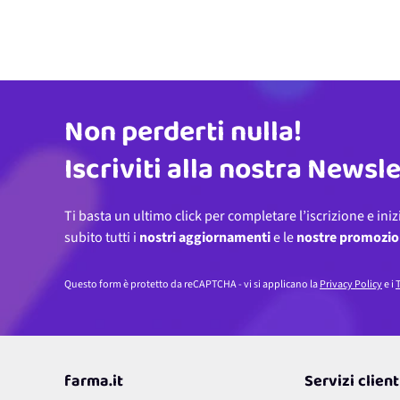
Non perderti nulla!
Indirizzo email
Iscriviti alla nostra Newsl
Ti basta un ultimo click per completare l’iscrizione e iniz
subito tutti i
nostri aggiornamenti
e le
nostre promozio
Questo form è protetto da reCAPTCHA - vi si applicano la
Privacy Policy
e i
T
farma.it
Servizi client