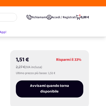
0
0,00 €
Richiamami
Accedi / Registrati
'App!
1,51 €
Risparmi il
33%
2,27 €
(IVA inclusa)
Ultimo prezzo più basso:
1,51 €
Avvisami quando torna
disponibile