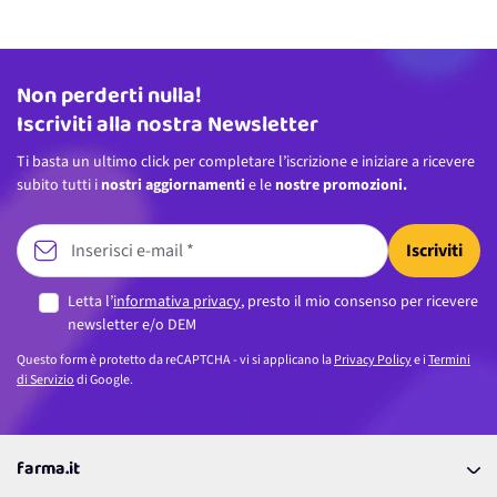
Non perderti nulla!
Indirizzo email
Iscriviti alla nostra Newsletter
Ti basta un ultimo click per completare l’iscrizione e iniziare a ricevere
subito tutti i
nostri aggiornamenti
e le
nostre promozioni.
Iscriviti
Letta l’
informativa privacy
, presto il mio consenso per ricevere
newsletter e/o DEM
Questo form è protetto da reCAPTCHA - vi si applicano la
Privacy Policy
e i
Termini
di Servizio
di Google.
farma.it
La nostra Azienda