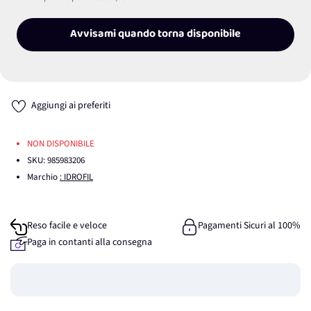
Avvisami quando torna disponibile
Aggiungi ai preferiti
NON DISPONIBILE
SKU:
985983206
Marchio
: IDROFIL
Reso facile e veloce
Pagamenti Sicuri al 100%
Paga in contanti alla consegna
Guadagna
0
punti