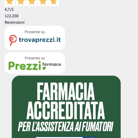
4,7
/5
122.208
Recensioni