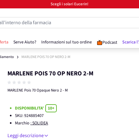
Scegli i solari Eucerin!
all’interno della farmacia
ferta
Serve Aiuto?
Informazioni sul tuo ordine
Scarica l
Podcast
liamento
MARLENE POIS 70 OP NERO 2-M
MARLENE POIS 70 OP NERO 2-M
MARLENE Pois 70 Opaque Nero 2 - M
DISPONIBILITA'
10+
SKU:
924885407
Marchio
: SOLIDEA
Leggi descrizione