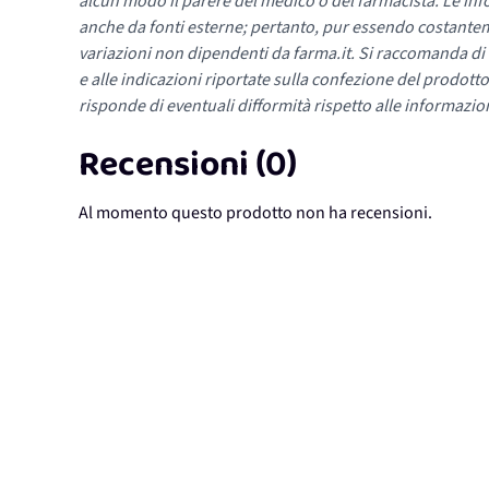
alcun modo il parere del medico o del farmacista. Le inf
anche da fonti esterne; pertanto, pur essendo costante
variazioni non dipendenti da farma.it. Si raccomanda di fa
e alle indicazioni riportate sulla confezione del prodotto
risponde di eventuali difformità rispetto alle informazion
Recensioni (0)
Al momento questo prodotto non ha recensioni.