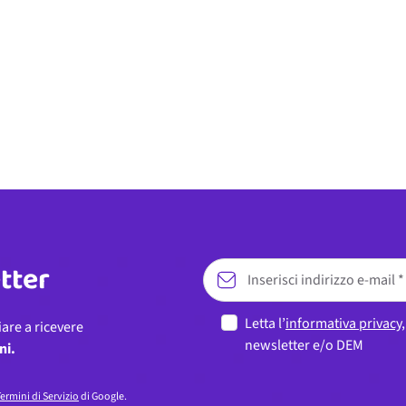
etter
Letta l’
informativa privacy
iare a ricevere
newsletter e/o DEM
ni.
ermini di Servizio
di Google.