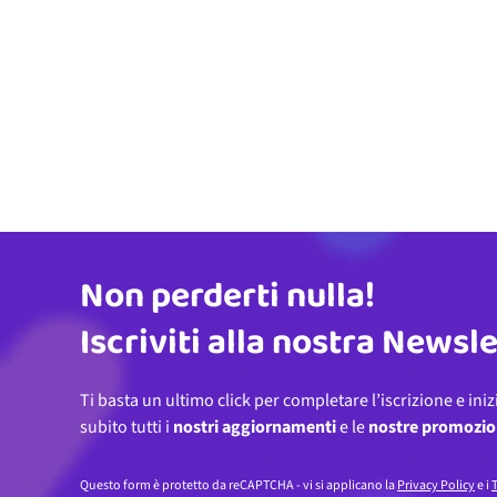
Non perderti nulla!
Indirizzo email
Iscriviti alla nostra Newsl
Ti basta un ultimo click per completare l’iscrizione e iniz
subito tutti i
nostri aggiornamenti
e le
nostre promozio
Questo form è protetto da reCAPTCHA - vi si applicano la
Privacy Policy
e i
T