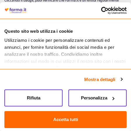
Cliccando il badge, puoi verificare che Farma.it è un'entità regolarmente
autorizzata dal Ministero della Salute a effettuare la vendita online di
medicinali.
Questo sito web utilizza i cookie
Utilizziamo i cookie per personalizzare contenuti ed
annunci, per fornire funzionalità dei social media e per
analizzare il nostro traffico. Condividiamo inoltre
informazioni sul modo in cui utilizzi il nostro sito con i nostri
partner che si occupano di analisi dei dati web, pubblicità e
social media, i quali potrebbero combinarle con altre
Mostra dettagli
informazioni che hai fornito loro o che hanno raccolto dal
tuo utilizzo dei loro servizi.
Seguici su
Rifiuta
Personalizza
Farma.it S.a.s. P. IVA 07417261216 REA: NA-884088
CREDITS
Accetta tutti
Sede legale Via delle Repubbliche Marinare 128, 80147 Napoli
Vendita online di medicinali senza obbligo di prescrizione effettuata tramite
esercizio autorizzato dal Ministero della Salute – Codice identificativo n. 016715