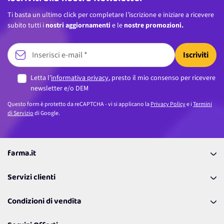
Ti basta un ultimo click per completare l’iscrizione e iniziare a ricevere
subito tutti i
nostri aggiornamenti
e le
nostre promozioni.
Iscriviti
Letta l’
informativa privacy
, presto il mio consenso per ricevere
newsletter e/o DEM
Questo form è protetto da reCAPTCHA - vi si applicano la
Privacy Policy
e i
Termini
di Servizio
di Google.
farma.it
La nostra Azienda
Servizi clienti
Coupon
Contattaci
Programma Fedeltà Farma Lovers
Condizioni di vendita
Richiamami
Lavora con noi
Pagamenti & Condizioni
FAQ
I nostri consigli