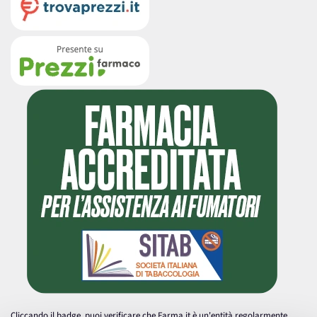
Cliccando il badge, puoi verificare che Farma.it è un'entità regolarmente