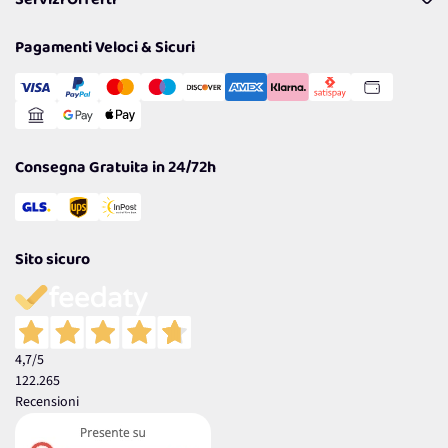
Servizi Offerti
Resi
Politiche per la parità di genere
Privacy Policy
Tantissimi Sconti
Pagamenti Veloci & Sicuri
Cookie Policy
Transazione Sicura
Comunicazioni
Gestisci Cookie
Reso Facile e Veloce
Garanzia
Consegna Gratuita in 24/72h
Sito sicuro
4,7
/5
122.265
Recensioni