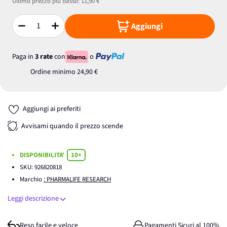
Ultimo prezzo più basso:
11,90 €
Aggiungi
Quantità
Paga in
3 rate
con
o
Ordine minimo
24,90 €
Aggiungi ai preferiti
Avvisami quando il prezzo scende
DISPONIBILITA'
10+
SKU:
926820818
Marchio
: PHARMALIFE RESEARCH
Leggi descrizione
Reso facile e veloce
Pagamenti Sicuri al 100%