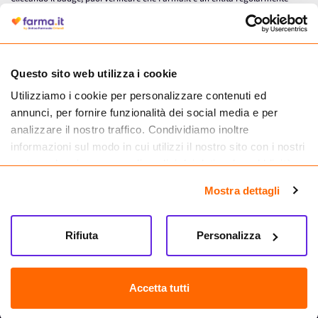
autorizzata dal Ministero della Salute a effettuare la vendita online di
medicinali.
Questo sito web utilizza i cookie
Utilizziamo i cookie per personalizzare contenuti ed
annunci, per fornire funzionalità dei social media e per
analizzare il nostro traffico. Condividiamo inoltre
informazioni sul modo in cui utilizzi il nostro sito con i nostri
partner che si occupano di analisi dei dati web, pubblicità e
social media, i quali potrebbero combinarle con altre
Mostra dettagli
informazioni che hai fornito loro o che hanno raccolto dal
tuo utilizzo dei loro servizi.
Seguici su
Rifiuta
Personalizza
Farma.it S.a.s. P. IVA 07417261216 REA: NA-884088
CREDITS
Accetta tutti
Sede legale Via delle Repubbliche Marinare 128, 80147 Napoli
Vendita online di medicinali senza obbligo di prescrizione effettuata tramite
esercizio autorizzato dal Ministero della Salute – Codice identificativo n. 016715