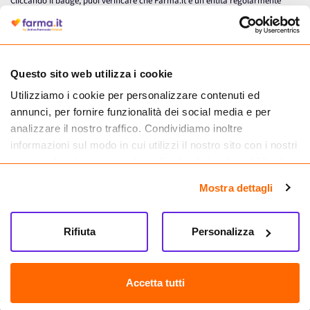
Cliccando il badge, puoi verificare che Farma.it è un'entità regolarmente
autorizzata dal Ministero della Salute a effettuare la vendita online di
medicinali.
Questo sito web utilizza i cookie
Utilizziamo i cookie per personalizzare contenuti ed
annunci, per fornire funzionalità dei social media e per
analizzare il nostro traffico. Condividiamo inoltre
informazioni sul modo in cui utilizzi il nostro sito con i nostri
partner che si occupano di analisi dei dati web, pubblicità e
social media, i quali potrebbero combinarle con altre
Mostra dettagli
informazioni che hai fornito loro o che hanno raccolto dal
tuo utilizzo dei loro servizi.
Seguici su
Rifiuta
Personalizza
Farma.it S.a.s. P. IVA 07417261216 REA: NA-884088
CREDITS
Accetta tutti
Sede legale Via delle Repubbliche Marinare 128, 80147 Napoli
Vendita online di medicinali senza obbligo di prescrizione effettuata tramite
esercizio autorizzato dal Ministero della Salute – Codice identificativo n. 016715