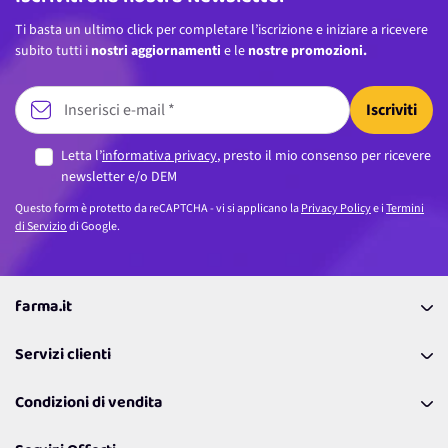
Ti basta un ultimo click per completare l’iscrizione e iniziare a ricevere
subito tutti i
nostri aggiornamenti
e le
nostre promozioni.
Iscriviti
Letta l’
informativa privacy
, presto il mio consenso per ricevere
newsletter e/o DEM
Questo form è protetto da reCAPTCHA - vi si applicano la
Privacy Policy
e i
Termini
di Servizio
di Google.
farma.it
La nostra Azienda
Servizi clienti
Coupon
Contattaci
Programma Fedeltà Farma Lovers
Condizioni di vendita
Richiamami
Lavora con noi
Pagamenti & Condizioni
FAQ
I nostri consigli