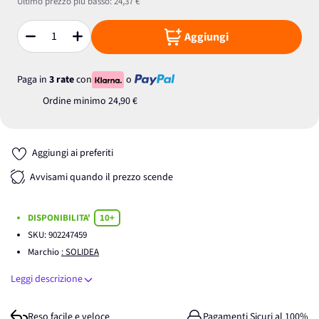
Ultimo prezzo più basso:
24,37 €
Aggiungi
Quantità
Paga in
3 rate
con
o
Ordine minimo
24,90 €
Aggiungi ai preferiti
Avvisami quando il prezzo scende
DISPONIBILITA'
10+
SKU:
902247459
Marchio
: SOLIDEA
Leggi descrizione
Reso facile e veloce
Pagamenti Sicuri al 100%