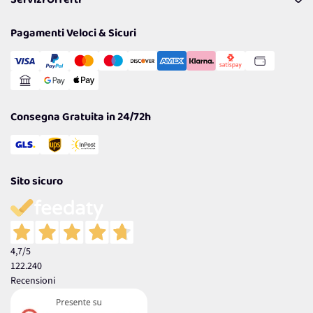
Servizi Offerti
Resi
Politiche per la parità di genere
Privacy Policy
Tantissimi Sconti
Pagamenti Veloci & Sicuri
Cookie Policy
Transazione Sicura
Comunicazioni
Gestisci Cookie
Reso Facile e Veloce
Garanzia
Consegna Gratuita in 24/72h
Sito sicuro
4,7
/5
122.240
Recensioni