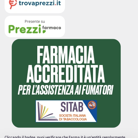
Cliccando il badge, puoi verificare che Farma.it è un'entità regolarmente