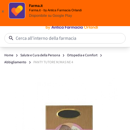
Spedizione
Gratuita
| Ordine minimo 24,90 €
Farma.it
Salta al contenuto
Farma.it - by Antica Farmacia Orlandi
x
Disponibile su
Google Play
0
Cerca all’interno della farmacia
Home
Salute e Cura della Persona
Ortopedia e Comfort
Abbigliamento
PANTY TUTORE M/MAS NE 4
Main image
Click to view image in fullscreen