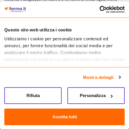
autorizzata dal Ministero della Salute a effettuare la vendita online di
medicinali.
Questo sito web utilizza i cookie
Utilizziamo i cookie per personalizzare contenuti ed
annunci, per fornire funzionalità dei social media e per
analizzare il nostro traffico. Condividiamo inoltre
informazioni sul modo in cui utilizzi il nostro sito con i nostri
partner che si occupano di analisi dei dati web, pubblicità e
social media, i quali potrebbero combinarle con altre
Mostra dettagli
informazioni che hai fornito loro o che hanno raccolto dal
tuo utilizzo dei loro servizi.
Seguici su
Rifiuta
Personalizza
Farma.it S.a.s. P. IVA 07417261216 REA: NA-884088
CREDITS
Accetta tutti
Sede legale Via delle Repubbliche Marinare 128, 80147 Napoli
Vendita online di medicinali senza obbligo di prescrizione effettuata tramite
esercizio autorizzato dal Ministero della Salute – Codice identificativo n. 016715