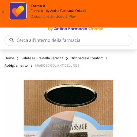
Spedizione
Gratuita
| Ordine minimo 24,90 €
Farma.it
Salta al contenuto
Farma.it - by Antica Farmacia Orlandi
x
Disponibile su
Google Play
0
Cerca all’interno della farmacia
Home
Salute e Cura della Persona
Ortopedia e Comfort
Abbigliamento
MAGIC 30 COL ANTICELL NE 3
Main image
Click to view image in fullscreen