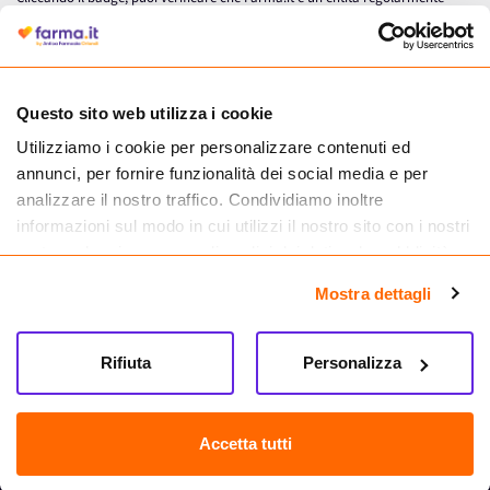
autorizzata dal Ministero della Salute a effettuare la vendita online di
medicinali.
Questo sito web utilizza i cookie
Utilizziamo i cookie per personalizzare contenuti ed
annunci, per fornire funzionalità dei social media e per
analizzare il nostro traffico. Condividiamo inoltre
informazioni sul modo in cui utilizzi il nostro sito con i nostri
partner che si occupano di analisi dei dati web, pubblicità e
social media, i quali potrebbero combinarle con altre
Mostra dettagli
informazioni che hai fornito loro o che hanno raccolto dal
tuo utilizzo dei loro servizi.
Seguici su
Rifiuta
Personalizza
Farma.it S.a.s. P. IVA 07417261216 REA: NA-884088
CREDITS
Accetta tutti
Sede legale Via delle Repubbliche Marinare 128, 80147 Napoli
Vendita online di medicinali senza obbligo di prescrizione effettuata tramite
esercizio autorizzato dal Ministero della Salute – Codice identificativo n. 016715