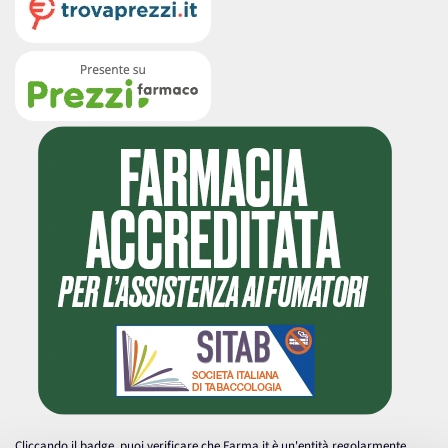
Cliccando il badge, puoi verificare che Farma.it è un'entità regolarmente