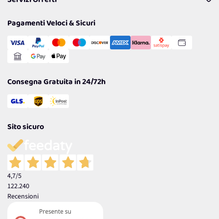
Servizi Offerti
Resi
Politiche per la parità di genere
Privacy Policy
Tantissimi Sconti
Pagamenti Veloci & Sicuri
Cookie Policy
Transazione Sicura
Comunicazioni
Gestisci Cookie
Reso Facile e Veloce
Garanzia
Consegna Gratuita in 24/72h
Sito sicuro
4,7
/5
122.240
Recensioni