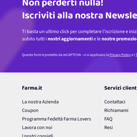
Non perderti nulla!
Indirizzo email
Iscriviti alla nostra Newsl
Ti basta un ultimo click per completare l’iscrizione e iniz
subito tutti i
nostri aggiornamenti
e le
nostre promozio
Questo form è protetto da reCAPTCHA - vi si applicano la
Privacy Policy
e i
T
farma.it
Servizi client
La nostra Azienda
Contattaci
Coupon
Richiamami
Programma Fedeltà Farma Lovers
FAQ
Lavora con noi
Resi
I nostri consigli