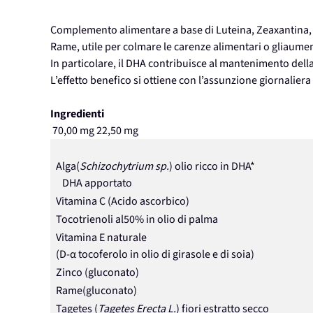
Complemento alimentare a base di Luteina, Zeaxantina, 
Rame, utile per colmare le carenze alimentari o gliaumenta
In particolare, il DHA contribuisce al mantenimento dell
L’effetto benefico si ottiene con l’assunzione giornalier
Ingredienti
70,00 mg
22,50 mg
Alga(
Schizochytrium sp.
) olio ricco in DHA*
DHA apportato
Vitamina C (Acido ascorbico)
Tocotrienoli al50% in olio di palma
Vitamina E naturale
(D-α tocoferolo in olio di girasole e di soia)
Zinco (gluconato)
Rame(gluconato)
Tagetes (
Tagetes Erecta L.
) fiori estratto secco