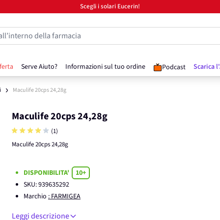
Scegli i solari Eucerin!
all’interno della farmacia
ferta
Serve Aiuto?
Informazioni sul tuo ordine
Scarica l
Podcast
i
Maculife 20cps 24,28g
Maculife 20cps 24,28g
(1)
Maculife 20cps 24,28g
DISPONIBILITA'
10+
SKU:
939635292
Marchio
: FARMIGEA
Leggi descrizione