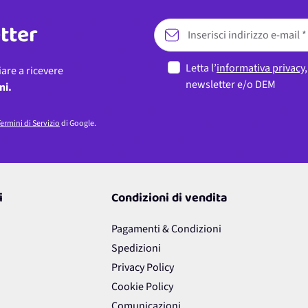
etter
Letta l’
informativa privacy
iare a ricevere
newsletter e/o DEM
ni.
ermini di Servizio
di Google.
i
Condizioni di vendita
Pagamenti & Condizioni
Spedizioni
Privacy Policy
Cookie Policy
Comunicazioni