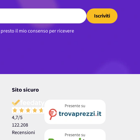
Iscriviti
, presto il mio consenso per ricevere
Sito sicuro
4,7
/5
122.208
Recensioni