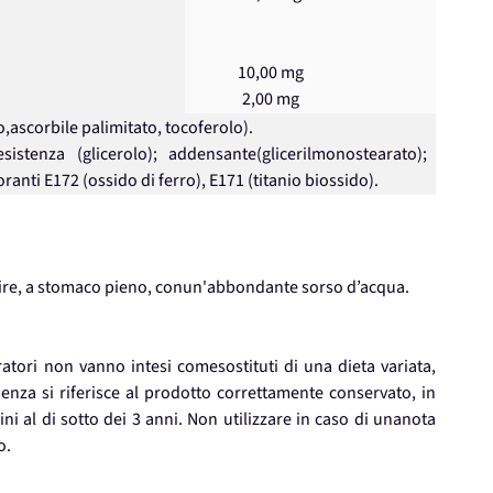
10,00 mg
2,00 mg
o,ascorbile palimitato, tocoferolo).
sistenza (glicerolo); addensante(glicerilmonostearato);
oranti E172 (ossido di ferro), E171 (titanio biossido).
lutire, a stomaco pieno, conun'abbondante sorso d’acqua.
ratori non vanno intesi comesostituti di una dieta variata,
adenza si riferisce al prodotto correttamente conservato, in
i al di sotto dei 3 anni. Non utilizzare in caso di unanota
o.