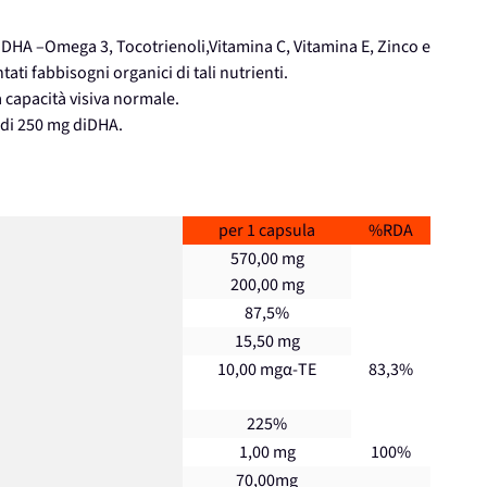
DHA –Omega 3, Tocotrienoli,Vitamina C, Vitamina E, Zinco e
ti fabbisogni organici di tali nutrienti.
a capacità visiva normale.
a di 250 mg diDHA.
per 1 capsula
%RDA
570,00 mg
200,00 mg
87,5%
15,50 mg
10,00 mgα-TE
83,3%
225%
1,00 mg
100%
70,00mg