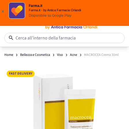
Spedizione
Gratuita
| Ordine minimo 24,90 €
Farma.it
Salta al contenuto
Farma.it - by Antica Farmacia Orlandi
x
Disponibile su
Google Play
0
Cerca all’interno della farmacia
Home
Bellezza e Cosmetica
Viso
Acne
MACROCEA Crema 30ml
Main image
Click to view image in fullscreen
FAST DELIVERY