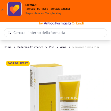
Scegli i solari Eucerin!
Farma.it
Salta al contenuto
Farma.it - by Antica Farmacia Orlandi
x
Disponibile su
Google Play
0
Cerca all’interno della farmacia
Home
Bellezza e Cosmetica
Viso
Acne
Macrocea Crema 15ml
Main image
Click to view image in fullscreen
FAST DELIVERY