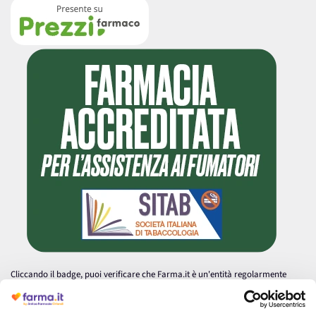
Cliccando il badge, puoi verificare che Farma.it è un'entità regolarmente
autorizzata dal Ministero della Salute a effettuare la vendita online di
medicinali.