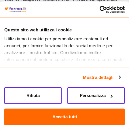
autorizzata dal Ministero della Salute a effettuare la vendita online di
medicinali.
Questo sito web utilizza i cookie
Utilizziamo i cookie per personalizzare contenuti ed
annunci, per fornire funzionalità dei social media e per
analizzare il nostro traffico. Condividiamo inoltre
informazioni sul modo in cui utilizzi il nostro sito con i nostri
partner che si occupano di analisi dei dati web, pubblicità e
social media, i quali potrebbero combinarle con altre
Mostra dettagli
informazioni che hai fornito loro o che hanno raccolto dal
tuo utilizzo dei loro servizi.
Seguici su
Rifiuta
Personalizza
Farma.it S.a.s. P. IVA 07417261216 REA: NA-884088
CREDITS
Accetta tutti
Sede legale Via delle Repubbliche Marinare 128, 80147 Napoli
Vendita online di medicinali senza obbligo di prescrizione effettuata tramite
esercizio autorizzato dal Ministero della Salute – Codice identificativo n. 016715