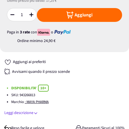
Ultimo prezzo più basso:
17,25 €
Aggiungi
Quantità
Paga in
3 rate
con
o
Ordine minimo
24,90 €
Aggiungi ai preferiti
Avvisami quando il prezzo scende
DISPONIBILITA'
10+
SKU:
943266813
Marchio
: MAYA PHARMA
Leggi descrizione
Reso facile e veloce
Pagamenti Sicuri al 100%