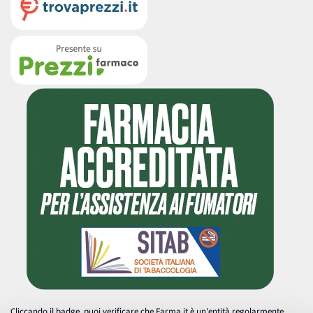
Cliccando il badge, puoi verificare che Farma.it è un'entità regolarmente