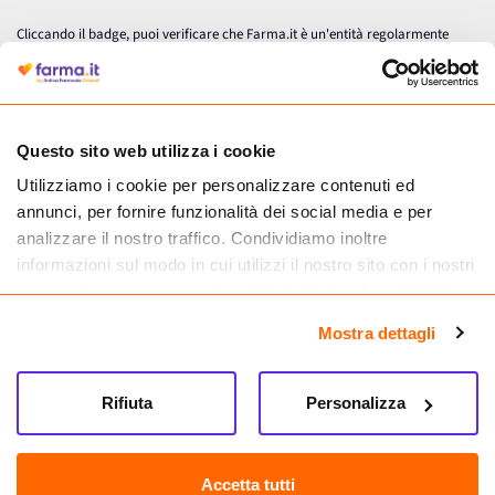
Cliccando il badge, puoi verificare che Farma.it è un'entità regolarmente
autorizzata dal Ministero della Salute a effettuare la vendita online di
medicinali.
Questo sito web utilizza i cookie
Utilizziamo i cookie per personalizzare contenuti ed
annunci, per fornire funzionalità dei social media e per
analizzare il nostro traffico. Condividiamo inoltre
informazioni sul modo in cui utilizzi il nostro sito con i nostri
partner che si occupano di analisi dei dati web, pubblicità e
social media, i quali potrebbero combinarle con altre
Mostra dettagli
informazioni che hai fornito loro o che hanno raccolto dal
tuo utilizzo dei loro servizi.
Seguici su
Rifiuta
Personalizza
Farma.it S.a.s. P. IVA 07417261216 REA: NA-884088
CREDITS
Accetta tutti
Sede legale Via delle Repubbliche Marinare 128, 80147 Napoli