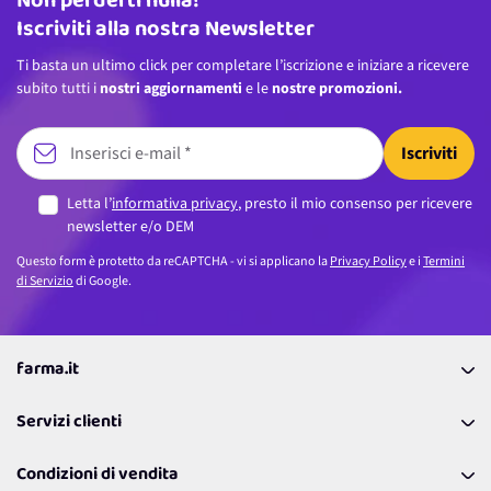
Non perderti nulla!
Iscriviti alla nostra Newsletter
Ti basta un ultimo click per completare l’iscrizione e iniziare a ricevere
subito tutti i
nostri aggiornamenti
e le
nostre promozioni.
Iscriviti
Letta l’
informativa privacy
, presto il mio consenso per ricevere
newsletter e/o DEM
Questo form è protetto da reCAPTCHA - vi si applicano la
Privacy Policy
e i
Termini
di Servizio
di Google.
farma.it
La nostra Azienda
Servizi clienti
Coupon
Contattaci
Programma Fedeltà Farma Lovers
Condizioni di vendita
Richiamami
Lavora con noi