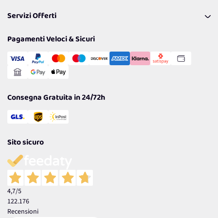
Pagamenti & Condizioni
FAQ
I nostri consigli
Servizi Offerti
Spedizioni
Resi
Politiche per la parità di genere
Privacy Policy
Tantissimi Sconti
Pagamenti Veloci & Sicuri
Cookie Policy
Transazione Sicura
Comunicazioni
Gestisci Cookie
Reso Facile e Veloce
Garanzia
Consegna Gratuita in 24/72h
Sito sicuro
4,7
/5
122.176
Recensioni