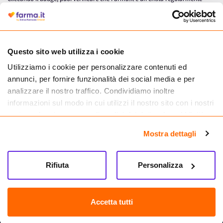
autorizzata dal Ministero della Salute a effettuare la vendita online di
medicinali.
Questo sito web utilizza i cookie
Utilizziamo i cookie per personalizzare contenuti ed
annunci, per fornire funzionalità dei social media e per
analizzare il nostro traffico. Condividiamo inoltre
informazioni sul modo in cui utilizzi il nostro sito con i nostri
partner che si occupano di analisi dei dati web, pubblicità e
social media, i quali potrebbero combinarle con altre
Mostra dettagli
informazioni che hai fornito loro o che hanno raccolto dal
tuo utilizzo dei loro servizi.
Seguici su
Rifiuta
Personalizza
Farma.it S.a.s. P. IVA 07417261216 REA: NA-884088
CREDITS
Accetta tutti
Sede legale Via delle Repubbliche Marinare 128, 80147 Napoli
Vendita online di medicinali senza obbligo di prescrizione effettuata tramite
esercizio autorizzato dal Ministero della Salute – Codice identificativo n. 016715