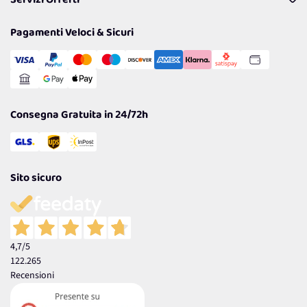
Servizi Offerti
Resi
Politiche per la parità di genere
Privacy Policy
Tantissimi Sconti
Pagamenti Veloci & Sicuri
Cookie Policy
Transazione Sicura
Comunicazioni
Gestisci Cookie
Reso Facile e Veloce
Garanzia
Consegna Gratuita in 24/72h
Sito sicuro
4,7
/5
122.265
Recensioni