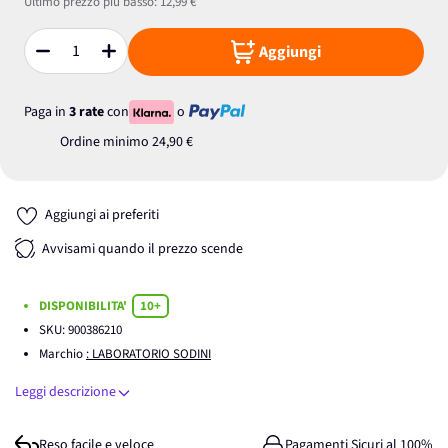
Ultimo prezzo più basso:
12,99 €
Aggiungi
Quantità
Paga in
3 rate
con
o
Ordine minimo
24,90 €
Aggiungi ai preferiti
Avvisami quando il prezzo scende
DISPONIBILITA'
10+
SKU:
900386210
Marchio
: LABORATORIO SODINI
Leggi descrizione
Reso facile e veloce
Pagamenti Sicuri al 100%