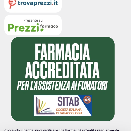
Cliccando il badge, puoi verificare che Farma.it è un'entità regolarmente