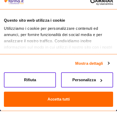
medicinali.
Questo sito web utilizza i cookie
Utilizziamo i cookie per personalizzare contenuti ed
annunci, per fornire funzionalità dei social media e per
analizzare il nostro traffico. Condividiamo inoltre
informazioni sul modo in cui utilizzi il nostro sito con i nostri
partner che si occupano di analisi dei dati web, pubblicità e
social media, i quali potrebbero combinarle con altre
Mostra dettagli
informazioni che hai fornito loro o che hanno raccolto dal
tuo utilizzo dei loro servizi.
Seguici su
Rifiuta
Personalizza
Farma.it S.a.s. P. IVA 07417261216 REA: NA-884088
CREDITS
Accetta tutti
Sede legale Via delle Repubbliche Marinare 128, 80147 Napoli
Vendita online di medicinali senza obbligo di prescrizione effettuata tramite
esercizio autorizzato dal Ministero della Salute – Codice identificativo n. 016715