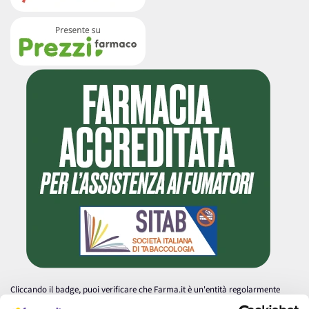
Cliccando il badge, puoi verificare che Farma.it è un'entità regolarmente
autorizzata dal Ministero della Salute a effettuare la vendita online di