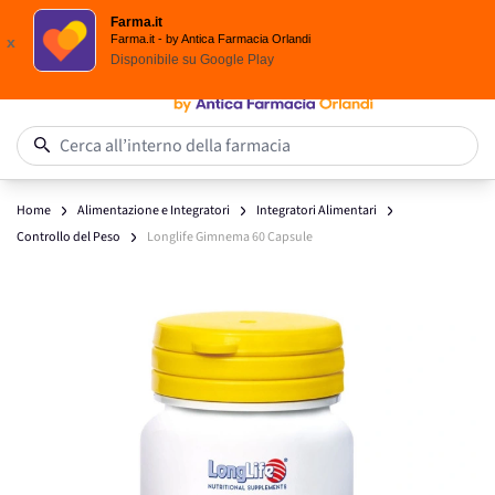
Spedizione
Gratuita
| Ordine minimo 24,90 €
Farma.it
Salta al contenuto
Farma.it - by Antica Farmacia Orlandi
x
Disponibile su
Google Play
0
Cerca all’interno della farmacia
Home
Alimentazione e Integratori
Integratori Alimentari
Controllo del Peso
Longlife Gimnema 60 Capsule
Main image
Click to view image in fullscreen