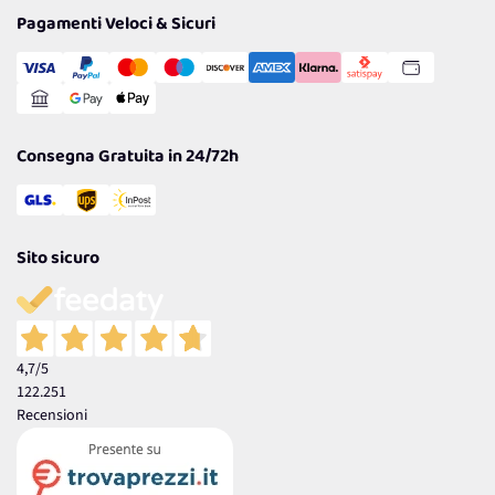
Tantissimi Sconti
Pagamenti Veloci & Sicuri
Cookie Policy
Transazione Sicura
Comunicazioni
Gestisci Cookie
Reso Facile e Veloce
Garanzia
Consegna Gratuita in 24/72h
Sito sicuro
4,7
/5
122.251
Recensioni