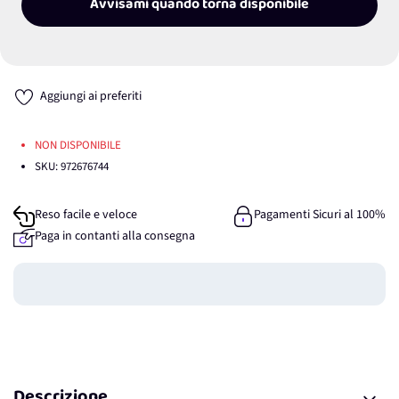
Avvisami quando torna disponibile
Aggiungi ai preferiti
NON DISPONIBILE
SKU:
972676744
Reso facile e veloce
Pagamenti Sicuri al 100%
Paga in contanti alla consegna
Guadagna
0
punti
Descrizione