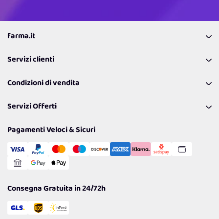
farma.it
La nostra Azienda
Servizi clienti
Coupon
Contattaci
Programma Fedeltà Farma Lovers
Condizioni di vendita
Richiamami
Lavora con noi
Pagamenti & Condizioni
FAQ
I nostri consigli
Servizi Offerti
Spedizioni
Resi
Politiche per la parità di genere
Privacy Policy
Tantissimi Sconti
Pagamenti Veloci & Sicuri
Cookie Policy
Transazione Sicura
Comunicazioni
Gestisci Cookie
Reso Facile e Veloce
Garanzia
Consegna Gratuita in 24/72h