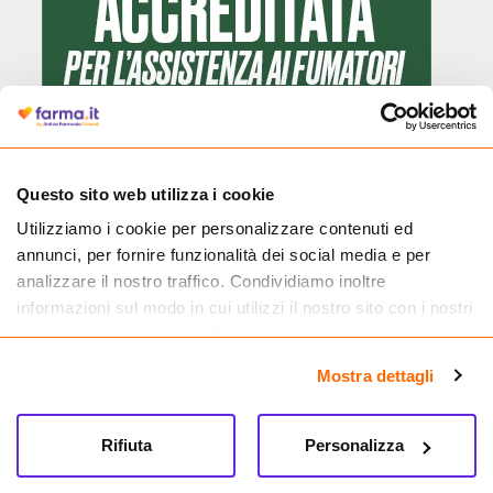
Questo sito web utilizza i cookie
Utilizziamo i cookie per personalizzare contenuti ed
Cliccando il badge, puoi verificare che Farma.it è un'entità regolarmente
annunci, per fornire funzionalità dei social media e per
autorizzata dal Ministero della Salute a effettuare la vendita online di
medicinali.
analizzare il nostro traffico. Condividiamo inoltre
informazioni sul modo in cui utilizzi il nostro sito con i nostri
partner che si occupano di analisi dei dati web, pubblicità e
social media, i quali potrebbero combinarle con altre
Mostra dettagli
informazioni che hai fornito loro o che hanno raccolto dal
tuo utilizzo dei loro servizi.
Rifiuta
Personalizza