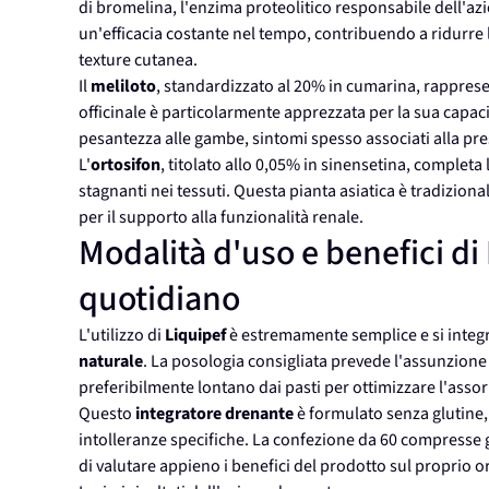
di bromelina, l'enzima proteolitico responsabile dell'az
un'efficacia costante nel tempo, contribuendo a ridurre l
texture cutanea.
Il
meliloto
, standardizzato al 20% in cumarina, rapprese
officinale è particolarmente apprezzata per la sua capaci
pesantezza alle gambe, sintomi spesso associati alla prese
L'
ortosifon
, titolato allo 0,05% in sinensetina, completa
stagnanti nei tessuti. Questa pianta asiatica è tradiziona
per il supporto alla funzionalità renale.
Modalità d'uso e benefici di
quotidiano
L'utilizzo di
Liquipef
è estremamente semplice e si integr
naturale
. La posologia consigliata prevede l'assunzione
preferibilmente lontano dai pasti per ottimizzare l'assorb
Questo
integratore drenante
è formulato senza glutine,
intolleranze specifiche. La confezione da 60 compresse
di valutare appieno i benefici del prodotto sul proprio 