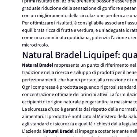
I primi risultati dell'azione drenante possono essere per
graduale riduzione della sensazione di gonfiore e pesan
con un miglioramento della circolazione periferica e una 
Per ottimizzare i risultati, è consigliabile associare l'as
equilibrata ricca di frutta e verdura, e un'adeguata idra
come una camminata quotidiana, potenzia l'azione drenan
microcircolo.
Natural Bradel Liquipef: qua
Natural Bradel
rappresenta un punto di riferimento nel s
tradizione nella ricerca e sviluppo di prodotti per il ben
perfezionamenti, che hanno portato alla creazione di un
Ogni compressa è prodotta seguendo rigorosi standard di
concentrazione ottimale dei principi attivi. La formulazion
eccipienti di origine naturale per garantire la massima tol
La sicurezza d'uso è garantita dal rispetto delle normati
alimentari. Il prodotto è notificato al Ministero della 
agli standard di sicurezza e qualità richiesti dalla legisla
L'azienda
Natural Bradel
si impegna costantemente nella 