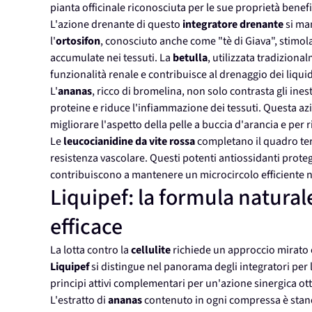
pianta officinale riconosciuta per le sue proprietà benefi
L'azione drenante di questo
integratore drenante
si ma
l'
ortosifon
, conosciuto anche come "tè di Giava", stimola
accumulate nei tessuti. La
betulla
, utilizzata tradiziona
funzionalità renale e contribuisce al drenaggio dei liquid
L'
ananas
, ricco di bromelina, non solo contrasta gli ines
proteine e riduce l'infiammazione dei tessuti. Questa a
migliorare l'aspetto della pelle a buccia d'arancia e per r
Le
leucocianidine da vite rossa
completano il quadro tera
resistenza vascolare. Questi potenti antiossidanti protegg
contribuiscono a mantenere un microcircolo efficiente 
Liquipef: la formula naturale
efficace
La lotta contro la
cellulite
richiede un approccio mirato 
Liquipef
si distingue nel panorama degli integratori per
principi attivi complementari per un'azione sinergica ot
L'estratto di
ananas
contenuto in ogni compressa è stan