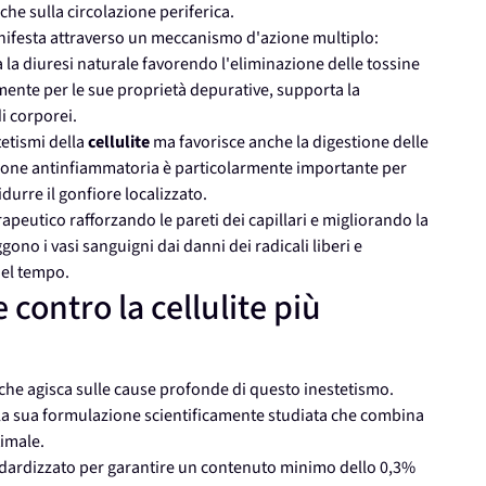
che sulla circolazione periferica.
nifesta attraverso un meccanismo d'azione multiplo:
 la diuresi naturale favorendo l'eliminazione delle tossine
lmente per le sue proprietà depurative, supporta la
i corporei.
tetismi della
cellulite
ma favorisce anche la digestione delle
zione antinfiammatoria è particolarmente importante per
idurre il gonfiore localizzato.
peutico rafforzando le pareti dei capillari e migliorando la
ono i vasi sanguigni dai danni dei radicali liberi e
nel tempo.
 contro la cellulite più
che agisca sulle cause profonde di questo inestetismo.
 la sua formulazione scientificamente studiata che combina
timale.
dardizzato per garantire un contenuto minimo dello 0,3%