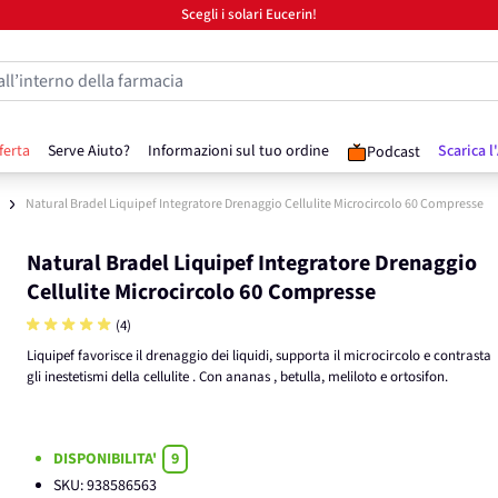
Scegli i solari Eucerin!
all’interno della farmacia
ferta
Serve Aiuto?
Informazioni sul tuo ordine
Scarica l
Podcast
Natural Bradel Liquipef Integratore Drenaggio Cellulite Microcircolo 60 Compresse
Natural Bradel Liquipef Integratore Drenaggio
Cellulite Microcircolo 60 Compresse
(4)
Liquipef favorisce il drenaggio dei liquidi, supporta il microcircolo e contrasta
gli inestetismi della cellulite . Con ananas , betulla, meliloto e ortosifon.
DISPONIBILITA'
9
SKU:
938586563