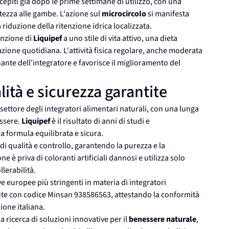
cepiti già dopo le prime settimane di utilizzo, con una
tezza alle gambe. L'azione sul
microcircolo
si manifesta
riduzione della ritenzione idrica localizzata.
sunzione di
Liquipef
a uno stile di vita attivo, una dieta
tazione quotidiana. L'attività fisica regolare, anche moderata
te dell'integratore e favorisce il miglioramento del
lità e sicurezza garantite
ettore degli integratori alimentari naturali, con una lunga
essere.
Liquipef
è il risultato di anni di studi e
a formula equilibrata e sicura.
 qualità e controllo, garantendo la purezza e la
e è priva di coloranti artificiali dannosi e utilizza solo
lerabilità.
ve europee più stringenti in materia di integratori
Salute con codice Minsan 938586563, attestando la conformità
zione italiana.
ricerca di soluzioni innovative per il
benessere naturale
,