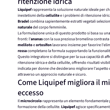
ritenzione idrica
Liquipef
rappresenta la soluzione naturale ideale per ch
inestetismi della
cellulite
e i problemi di ritenzione idri
Bradel
combina sapientemente estratti vegetali selezion
naturale
del corpo femminile.
La formulazione unica di questo prodotto si basa su una s
fronti: l'
ananas
con la sua preziosa bromelina contrasta e
meliloto
e
ortosifon
lavorano insieme per favorire l'elim
rossa
completano la formula supportando la funzionalit
Questo integratore si distingue per la sua capacità di a
ritenzione idrica e della cellulite, offrendo risultati vis
indicata per donne che desiderano migliorare l'aspetto d
attraverso un approccio naturale e sicuro.
Come Liquipef migliora il mic
eccesso
Il
microcircolo
rappresenta un elemento fondamentale pe
formazione della cellulite.
Liquipef
agisce specificament