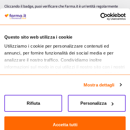
Cliccando il badge, puoi verificare che Farma.it è un'entità regolarmente
autorizzata dal Ministero della Salute a effettuare la vendita online di
medicinali.
Questo sito web utilizza i cookie
Utilizziamo i cookie per personalizzare contenuti ed
annunci, per fornire funzionalità dei social media e per
analizzare il nostro traffico. Condividiamo inoltre
informazioni sul modo in cui utilizzi il nostro sito con i nostri
partner che si occupano di analisi dei dati web, pubblicità e
social media, i quali potrebbero combinarle con altre
Mostra dettagli
informazioni che hai fornito loro o che hanno raccolto dal
tuo utilizzo dei loro servizi.
Seguici su
Rifiuta
Personalizza
Farma.it S.a.s. P. IVA 07417261216 REA: NA-884088
CREDITS
Accetta tutti
Sede legale Via delle Repubbliche Marinare 128, 80147 Napoli