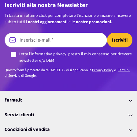
Iscriviti alla nostra Newsletter
Ti basta un ultimo click per completare l’iscrizione e iniziare a ricevere
subito tutti i
nostri aggiornamenti
e le
nostre promozioni.
Iscriviti
Letta l’
informativa privacy
, presto il mio consenso per ricevere
newsletter e/o DEM
Questo form è protetto da reCAPTCHA - vi si applicano la
Privacy Policy
e i
Termini
di Servizio
di Google.
farma.it
La nostra Azienda
Servizi clienti
Coupon
Contattaci
Programma Fedeltà Farma Lovers
Condizioni di vendita
Richiamami
Lavora con noi
Pagamenti & Condizioni