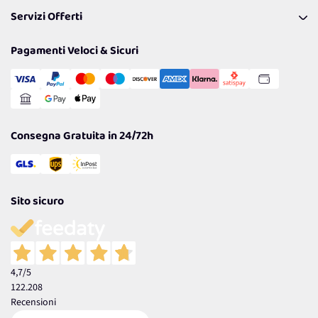
FAQ
I nostri consigli
Servizi Offerti
Spedizioni
Resi
Politiche per la parità di genere
Privacy Policy
Tantissimi Sconti
Pagamenti Veloci & Sicuri
Cookie Policy
Transazione Sicura
Comunicazioni
Gestisci Cookie
Reso Facile e Veloce
Garanzia
Consegna Gratuita in 24/72h
Sito sicuro
4,7
/5
122.208
Recensioni