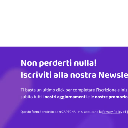
Non perderti nulla!
Indirizzo email
Iscriviti alla nostra Newsl
Ti basta un ultimo click per completare l’iscrizione e iniz
subito tutti i
nostri aggiornamenti
e le
nostre promozio
Questo form è protetto da reCAPTCHA - vi si applicano la
Privacy Policy
e i
T