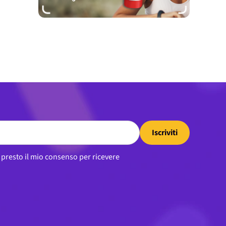
Iscriviti
, presto il mio consenso per ricevere