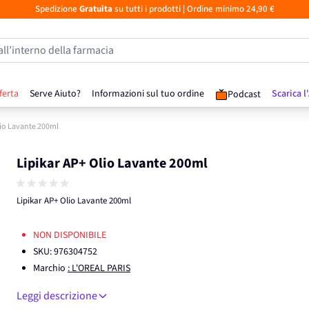
Spedizione
Gratuita
su tutti i prodotti
| Ordine minimo 24,90 €
all’interno della farmacia
ferta
Serve Aiuto?
Informazioni sul tuo ordine
Scarica l
Podcast
lio Lavante 200ml
Lipikar AP+ Olio Lavante 200ml
Lipikar AP+ Olio Lavante 200ml
NON DISPONIBILE
SKU:
976304752
Marchio
: L'OREAL PARIS
Leggi descrizione