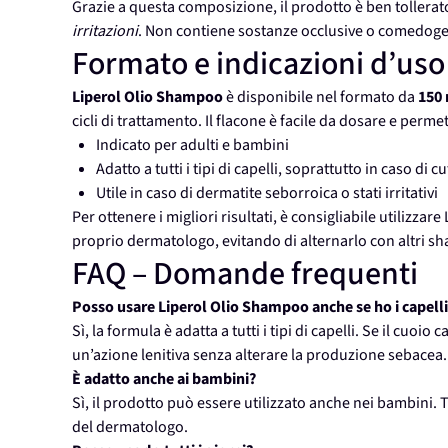
Grazie a questa composizione, il prodotto è ben tollerat
irritazioni
. Non contiene sostanze occlusive o comedog
Formato e indicazioni d’uso
Liperol Olio Shampoo
è disponibile nel formato da
150
cicli di trattamento. Il flacone è facile da dosare e perm
Indicato per adulti e bambini
Adatto a tutti i tipi di capelli, soprattutto in caso di c
Utile in caso di dermatite seborroica o stati irritativi
Per ottenere i migliori risultati, è consigliabile utilizza
proprio dermatologo, evitando di alternarlo con altri sh
FAQ – Domande frequenti
Posso usare Liperol Olio Shampoo anche se ho i capelli
Sì, la formula è adatta a tutti i tipi di capelli. Se il cuoi
un’azione lenitiva senza alterare la produzione sebacea.
È adatto anche ai bambini?
Sì, il prodotto può essere utilizzato anche nei bambini. Tu
del dermatologo.