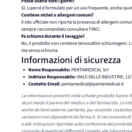
Posso usarlo tutti i giorni?
Sì, Liperol è formulato per un uso frequente, anche quot
Contiene nichel o allergeni comuni?
Il sito ufficiale non riporta la presenza di allergeni com
sempre raccomandato consultare l’INCI.
Fa schiuma durante il lavaggio?
No, il prodotto non contiene tensioattivi schiumogeni. 
ma senza schiuma.
Informazioni di sicurezza
Nome Responsabile:
PENTAMEDICAL Srl
Indirizzo Responsabile:
VIALE DELLE INDUSTRIE, 13/
Contatto Email:
pentamedical@pentamedical.it
Le informazioni presenti nelle schede prodotto hanno fi
alcun modo il parere del medico o del farmacista. Le inf
anche da fonti esterne; pertanto, pur essendo costante
variazioni non dipendenti da farma.it. Si raccomanda di fa
e alle indicazioni riportate sulla confezione del prodotto
risponde di eventuali difformità rispetto alle informazion