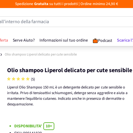
Spedizione
Gratuita
su tutti i prodotti
| Ordine minimo 24,90 €
all’interno della farmacia
ferta
Serve Aiuto?
Informazioni sul tuo ordine
Scarica l
Podcast
Olio shampoo Liperol delicato per cute sensibile
Olio shampoo Liperol delicato per cute sensibile
(5)
Liperol Olio Shampoo 150 mL è un detergente delicato per cute sensibile o
irritata. Privo di tensioattivi schiumogeni, deterge senza aggredire e aiuta a
mantenere l’equilibrio cutaneo. Indicato anche in presenza di dermatite o
desquamazione.
DISPONIBILITA'
10+