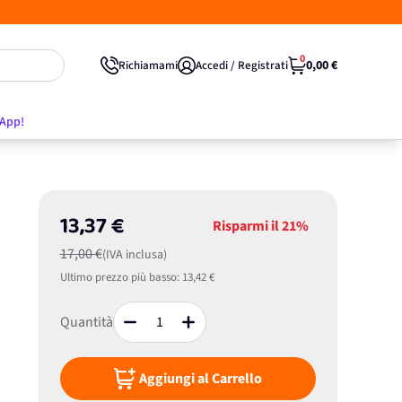
0
0,00 €
Richiamami
Accedi / Registrati
'App!
13,37 €
Risparmi il
21%
17,00 €
(IVA inclusa)
Ultimo prezzo più basso:
13,42 €
Quantità
Aggiungi al Carrello