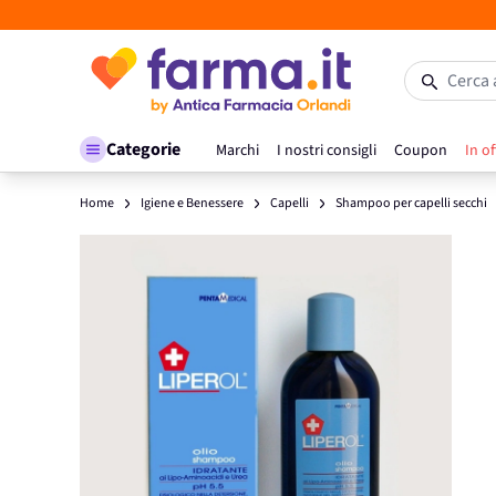
Salta al contenuto
Cerca 
Categorie
Marchi
I nostri consigli
Coupon
In of
Home
Igiene e Benessere
Capelli
Shampoo per capelli secchi
Main image
Click to view image in fullscreen