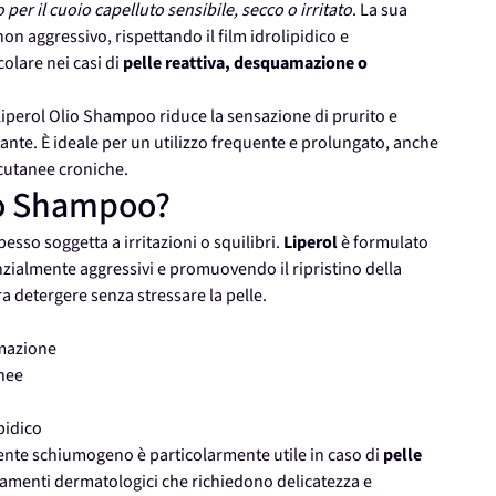
 per il cuoio capelluto sensibile, secco o irritato
. La sua
n aggressivo, rispettando il film idrolipidico e
colare nei casi di
pelle reattiva, desquamazione o
 Liperol Olio Shampoo riduce la sensazione di prurito e
ante. È ideale per un utilizzo frequente e prolungato, anche
 cutanee croniche.
lio Shampoo?
esso soggetta a irritazioni o squilibri.
Liperol
è formulato
nzialmente aggressivi e promuovendo il ripristino della
a detergere senza stressare la pelle.
amazione
anee
ipidico
nte schiumogeno è particolarmente utile in caso di
pelle
ttamenti dermatologici che richiedono delicatezza e