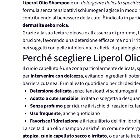
Liperol Olio Shampoo
è un
detergente delicato specifico
formula senza tensioattivi schiumogeni agisce in modo no
contribuendo al benessere della cute. È indicato in parti
dermatite seborroica
.
Grazie alla sua texture oleosa e all’assenza di profumo,
bruciore, favorendo una detersione efficace ma non irrit
nei soggetti con pelle intollerante o affetta da patologie
Perché scegliere Liperol O
Il cuoio capelluto è una zona particolarmente delicata, sp
per
intervenire con dolcezza
, evitando ingredienti pote
barriera cutanea. È un alleato quotidiano per chi desider
Detersione delicata
senza tensioattivi schiumogeni
Adatto a cute sensibile
, irritata o soggetta a desqu
Senza profumo
per ridurre il rischio di reazioni cut
Uso frequente
, anche quotidiano
Favorisce l’idratazione
e il riequilibrio del film idrol
La scelta di un olio shampoo anziché un comune deterge
atopica
,
cuoio capelluto secco o irritato
, o durante tra