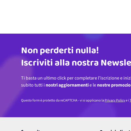
Non perderti nulla!
Indirizzo email
Iscriviti alla nostra Newsl
Ti basta un ultimo click per completare l’iscrizione e iniz
subito tutti i
nostri aggiornamenti
e le
nostre promozio
Questo form è protetto da reCAPTCHA - vi si applicano la
Privacy Policy
e i
T