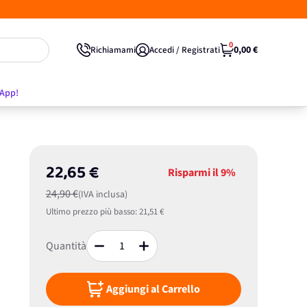
0
0,00 €
Richiamami
Accedi / Registrati
'App!
22,65 €
Risparmi il
9%
24,90 €
(IVA inclusa)
Ultimo prezzo più basso:
21,51 €
Quantità
Aggiungi al Carrello