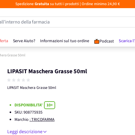
Spedizione
Gratuita
su tutti i prodotti
| Ordine minimo 24,90 €
all’interno della farmacia
ferta
Serve Aiuto?
Informazioni sul tuo ordine
Scarica l
Podcast
hera Grasse 50ml
LIPASIT Maschera Grasse 50ml
LIPASIT Maschera Grasse 50ml
DISPONIBILITA'
10+
SKU:
908775935
Marchio
: TRICOFARMA
Leggi descrizione