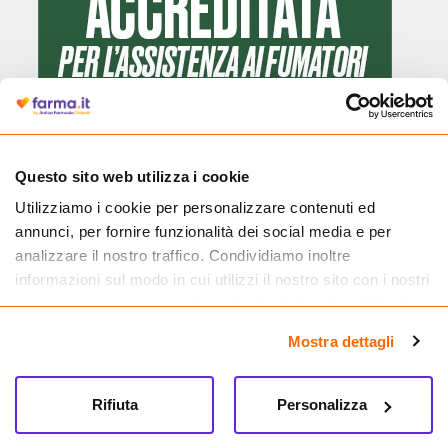
Questo sito web utilizza i cookie
Utilizziamo i cookie per personalizzare contenuti ed
Cliccando il badge, puoi verificare che Farma.it è un'entità regolarmente
annunci, per fornire funzionalità dei social media e per
autorizzata dal Ministero della Salute a effettuare la vendita online di
medicinali.
analizzare il nostro traffico. Condividiamo inoltre
informazioni sul modo in cui utilizzi il nostro sito con i nostri
partner che si occupano di analisi dei dati web, pubblicità e
social media, i quali potrebbero combinarle con altre
Mostra dettagli
informazioni che hai fornito loro o che hanno raccolto dal
tuo utilizzo dei loro servizi.
Rifiuta
Personalizza