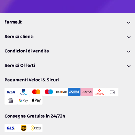
farma.it
La nostra Azienda
Servizi clienti
Coupon
Contattaci
Programma Fedeltà Farma Lovers
Condizioni di vendita
Richiamami
Lavora con noi
Pagamenti & Condizioni
FAQ
I nostri consigli
Servizi Offerti
Spedizioni
Resi
Politiche per la parità di genere
Privacy Policy
Tantissimi Sconti
Pagamenti Veloci & Sicuri
Cookie Policy
Transazione Sicura
Comunicazioni
Gestisci Cookie
Reso Facile e Veloce
Garanzia
Consegna Gratuita in 24/72h