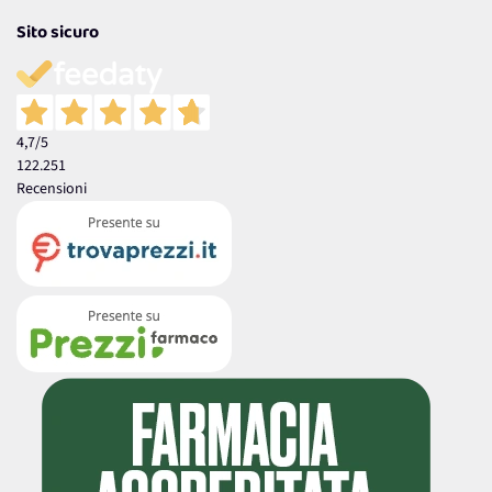
Sito sicuro
4,7
/5
122.251
Recensioni