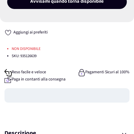
Avvisami quando torna disponibile
Aggiungi ai preferiti
NON DISPONIBILE
SKU:
935126639
Reso facile e veloce
Pagamenti Sicuri al 100%
Paga in contanti alla consegna
Guadagna
0
punti
Descrizione