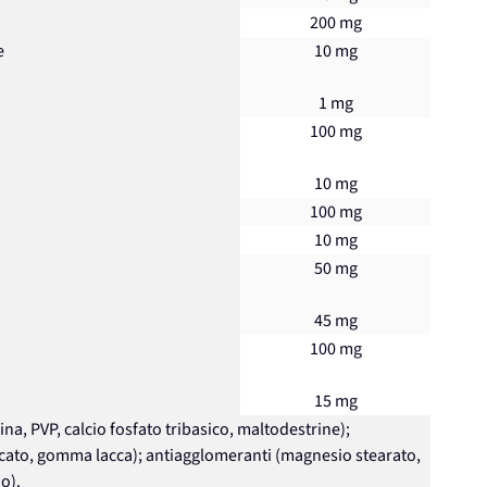
200 mg
e
10 mg
1 mg
100 mg
10 mg
100 mg
10 mg
50 mg
45 mg
100 mg
15 mg
lina, PVP, calcio fosfato tribasico, maltodestrine);
ficato, gomma lacca); antiagglomeranti (magnesio stearato,
io).