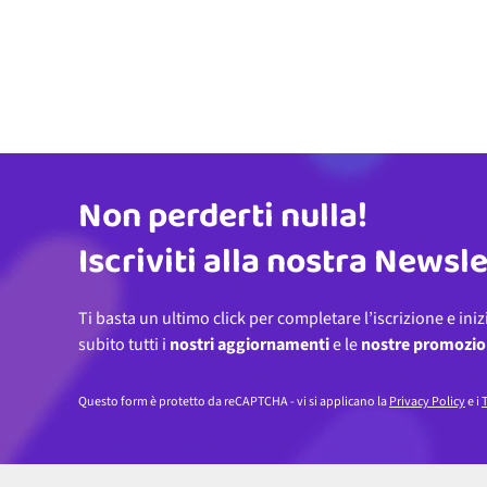
Non perderti nulla!
Indirizzo email
Iscriviti alla nostra Newsl
Ti basta un ultimo click per completare l’iscrizione e iniz
subito tutti i
nostri aggiornamenti
e le
nostre promozio
Questo form è protetto da reCAPTCHA - vi si applicano la
Privacy Policy
e i
T