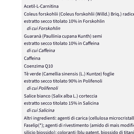
Acetil-L-Carnitina
Coleus forskohlii (Coleus forskohlii (Willd.) Briq.) radic
estratto secco titolato 10% in Forskohlin
di cui Forskohlin
Guaranà (Paullinia cupana Kunth) semi
estratto secco titolato 10% in Caffeina
di cui Caffeina
Caffeina
Coenzima Q10
Tè verde (Camellia sinensis (L.) Kuntze) foglie
estratto secco titolato 90% in Polifenoli
di cui Polifenoli
Salice bianco (Salix alba L.) corteccia
estratto secco titolato 15% in Salicina
di cui Salicina
Altri ingredienti: agenti di carica (cellulosa microcristal
Faselip(*); agenti di rivestimento (amido di mais modi
silicio biossido); coloranti (blu patent, biossido di titan