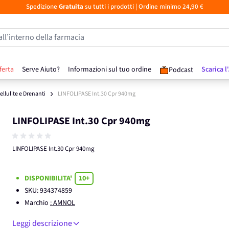
Spedizione
Gratuita
su tutti i prodotti
| Ordine minimo 24,90 €
all’interno della farmacia
ferta
Serve Aiuto?
Informazioni sul tuo ordine
Scarica l
Podcast
ellulite e Drenanti
LINFOLIPASE Int.30 Cpr 940mg
LINFOLIPASE Int.30 Cpr 940mg
LINFOLIPASE Int.30 Cpr 940mg
DISPONIBILITA'
10+
SKU:
934374859
Marchio
: AMNOL
Leggi descrizione