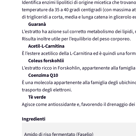
Identifica enzimi lipolitici di origine micetica che trovan
temperature da 35 a 40 gradi centigradi (con massima attivi
di trigliceridi a corta, media e lunga catena in glicerolo e
Guaranà
L’estratto ha azione sul corretto metabolismo dei lipidi
Risulta inoltre utile per l’equilibrio del peso corporeo.
Acetil-L-Carnitina
È l’estere acetilico della L-Carnitina ed è quindi una forma 
Coleus forskohlii
L’estratto ricco in Forskohlin, appartenente alla famigli
Coenzima Q10
È una molecola appartenente alla famiglia degli ubichino
trasporto degli elettroni.
Tè verde
Agisce come antiossidante e, favorendo il drenaggio dei li
Ingredienti
Amido di riso fermentato (Faselip)